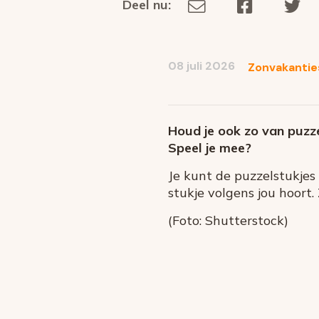
Deel nu:
Deel
Deel
De
Deel
via
op
op
dit
E-
Facebook
Tw
op
social
mail
08 juli 2026
Zonvakantie
media
Houd je ook zo van puz
Speel je mee?
Je kunt de puzzelstukjes
stukje volgens jou hoort
(Foto: Shutterstock)