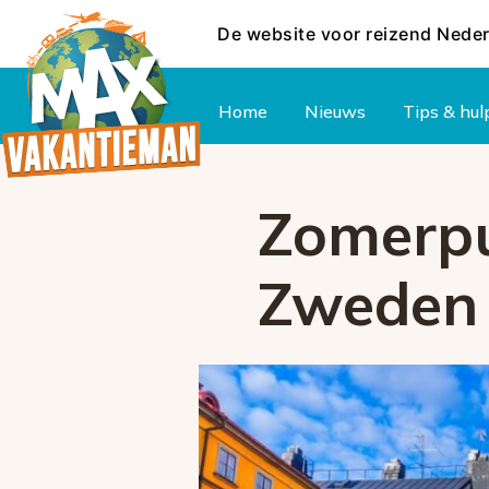
De website voor reizend Nede
Hoofdmenu
Home
Nieuws
Tips & hul
Zomerpu
Zweden 