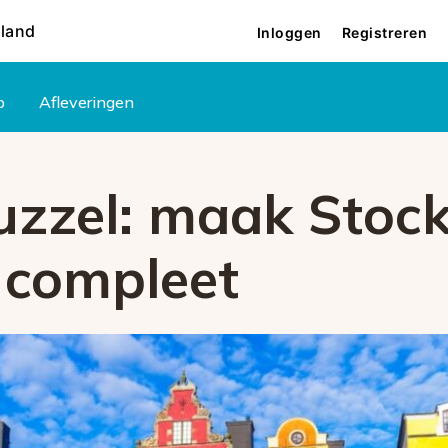
rland
Inloggen
Registreren
p
Afleveringen
zzel: maak Stock
compleet