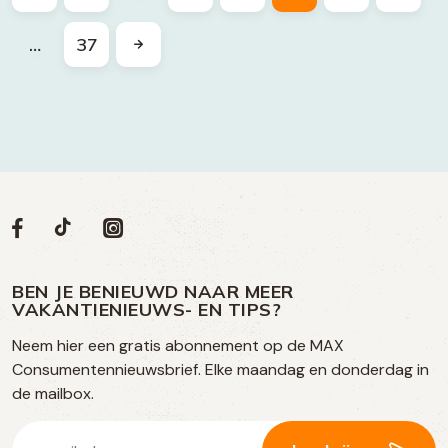
…
37
Volg
Volg
Social
Volg
Volg
ons
ons
ons
ons
media
op
op
op
BEN JE BENIEUWD NAAR MEER
op
VAKANTIENIEUWS- EN TIPS?
TikTok
Facebook
Instagram
Neem hier een gratis abonnement op de MAX
social
Consumentennieuwsbrief. Elke maandag en donderdag in
media
de mailbox.
E-