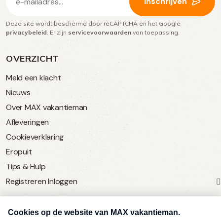
Inschrijven
mailadres
Deze site wordt beschermd door reCAPTCHA en het Google
(Vereist)
privacybeleid
. Er zijn
servicevoorwaarden
van toepassing.
OVERZICHT
Meld een klacht
Nieuws
Over MAX vakantieman
Afleveringen
Cookieverklaring
Eropuit
Tips & Hulp
Registreren
Inloggen
SERVICE