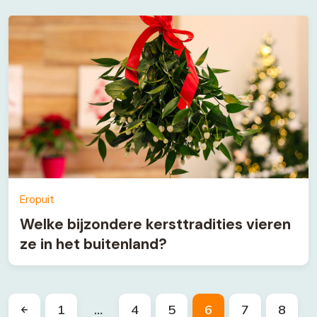
Eropuit
Welke bijzondere kersttradities vieren
ze in het buitenland?
1
…
4
5
6
7
8