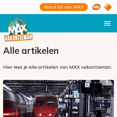
Omroep M
NPO S
Word lid van MAX
Alle artikelen
Hier lees je alle artikelen van MAX vakantieman.