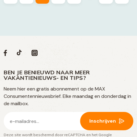
Volg
Volg
Social
Volg
Volg
ons
ons
ons
ons
media
op
op
op
BEN JE BENIEUWD NAAR MEER
op
VAKANTIENIEUWS- EN TIPS?
TikTok
Facebook
Instagram
Neem hier een gratis abonnement op de MAX
social
Consumentennieuwsbrief. Elke maandag en donderdag in
media
de mailbox.
E-
Inschrijven
mailadres
Deze site wordt beschermd door reCAPTCHA en het Google
(Vereist)