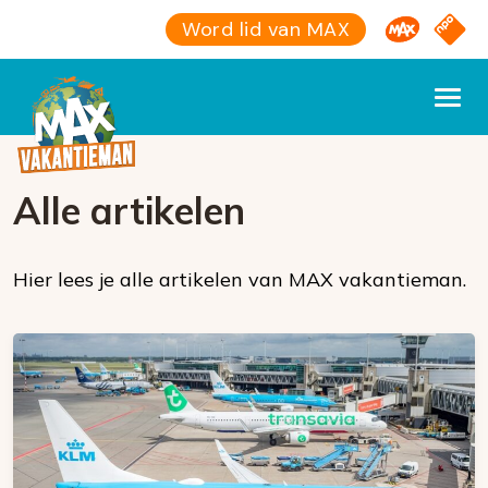
Omroep M
NPO S
Word lid van MAX
Alle artikelen
Hier lees je alle artikelen van MAX vakantieman.