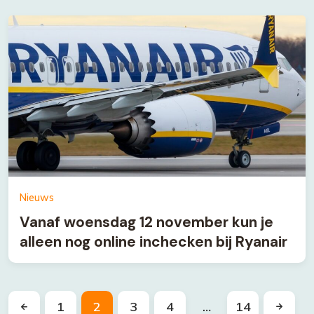
Nieuws
Vanaf woensdag 12 november kun je
alleen nog online inchecken bij Ryanair
1
2
3
4
…
14