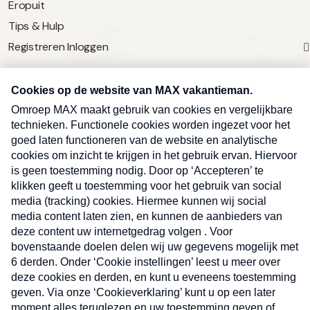
Eropuit
Tips & Hulp
Registreren
Inloggen
SERVICE
Over Omroep MAX
MAX Vandaag
MAX Meldpunt
Pers
Contact
Algemene voorwaarden
Ben je benieuwd naar meer
Sluite
Privacyverklaring
vakantienieuws- en tips?
Kwetsbaarheid melden
Registreren
Inloggen
E-
Inschrijven
mailadres