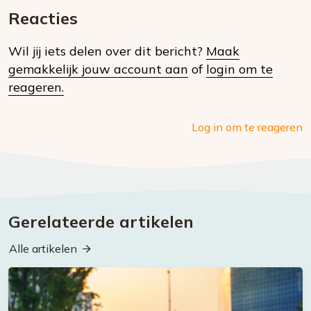
dit
mail
Reacties
op
Wil jij iets delen over dit bericht?
Maak
social
gemakkelijk jouw account aan
of
login om te
media
reageren.
Log in om te reageren
Gerelateerde artikelen
Alle artikelen