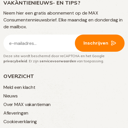
op
VAKANTIENIEUWS- EN TIPS?
TikTok
Facebook
Instagram
Neem hier een gratis abonnement op de MAX
social
Consumentennieuwsbrief. Elke maandag en donderdag in
media
de mailbox.
E-
Inschrijven
mailadres
Deze site wordt beschermd door reCAPTCHA en het Google
(Vereist)
privacybeleid
. Er zijn
servicevoorwaarden
van toepassing.
OVERZICHT
Meld een klacht
Nieuws
Over MAX vakantieman
Afleveringen
Cookieverklaring