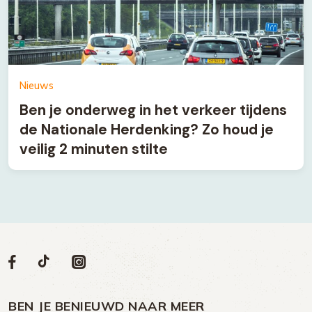
Nieuws
Ben je onderweg in het verkeer tijdens
de Nationale Herdenking? Zo houd je
veilig 2 minuten stilte
Volg
Volg
Social
Volg
Volg
ons
ons
ons
ons
media
op
op
op
BEN JE BENIEUWD NAAR MEER