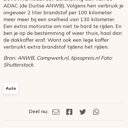
ADAC (de Duitse ANWB). Volgens hen verbruik je
ongeveer 2 liter brandstof per 100 kilometer
meer meer bij een snelheid van 130 kilometer.
Een extra motivatie om niet te hard te rijden. En
ben je op de bestemming of weer thuis, haal dan
de dakkoffer eraf. Want ook een lege koffer
verbruikt extra brandstof tijdens het rijden.
Bron: ANWB, Campwerk.nl, tipsopreis.nl Foto:
Shutterstock.
Auto
Deel nu:
Deel
Deel
Deel
Deel
Deel
via
op
op
via
E-
Facebook
Twitter
Whatsapp