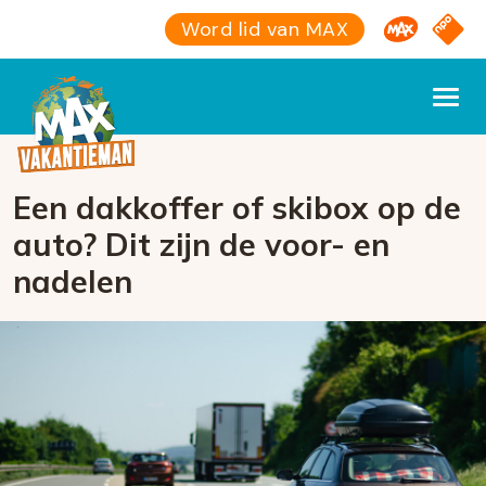
Omroep M
NPO S
Word lid van MAX
Een dakkoffer of skibox op de
auto? Dit zijn de voor- en
nadelen