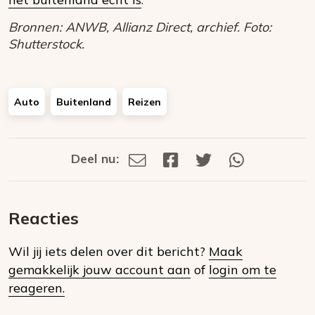
Bronnen: ANWB, Allianz Direct, archief. Foto:
Shutterstock.
Auto
Buitenland
Reizen
Deel nu:
Deel
Deel
Deel
Deel
Deel
via
op
op
via
E-
Facebook
Twitter
Whatsapp
dit
mail
Reacties
op
Wil jij iets delen over dit bericht?
Maak
social
gemakkelijk jouw account aan
of
login om te
media
reageren.