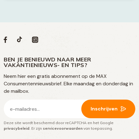
Volg
Volg
Social
Volg
Volg
ons
ons
ons
ons
media
op
op
op
BEN JE BENIEUWD NAAR MEER
op
VAKANTIENIEUWS- EN TIPS?
TikTok
Facebook
Instagram
Neem hier een gratis abonnement op de MAX
social
Consumentennieuwsbrief. Elke maandag en donderdag in
media
de mailbox.
E-
Inschrijven
mailadres
Deze site wordt beschermd door reCAPTCHA en het Google
(Vereist)
privacybeleid
. Er zijn
servicevoorwaarden
van toepassing.