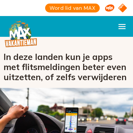
Omroep M
NPO S
Word lid van MAX
In deze landen kun je apps
met flitsmeldingen beter even
uitzetten, of zelfs verwijderen