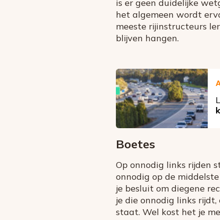
is er geen duidelijke wet
het algemeen wordt erva
meeste rijinstructeurs l
blijven hangen.
A
L
Boetes
Op onnodig links rijden 
onnodig op de middelste r
je besluit om diegene re
je die onnodig links rijd
staat. Wel kost het je m