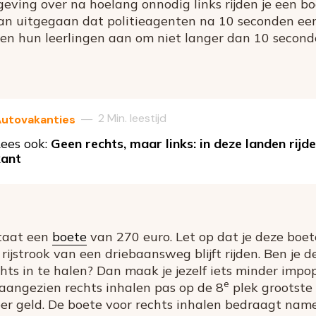
geving over na hoelang onnodig links rijden je een bo
n uitgegaan dat politieagenten na 10 seconden een
eren hun leerlingen aan om niet langer dan 10 second
2 Min. leestijd
—
utovakanties
ees ook:
Geen rechts, maar links: in deze landen rijd
kant
staat een
boete
van 270 euro. Let op dat je deze boete
ijstrook van een driebaansweg blijft rijden. Ben je d
chts in te halen? Dan maak je jezelf iets minder impo
e
t, aangezien rechts inhalen pas op de 8
plek grootste
eer geld. De boete voor rechts inhalen bedraagt name