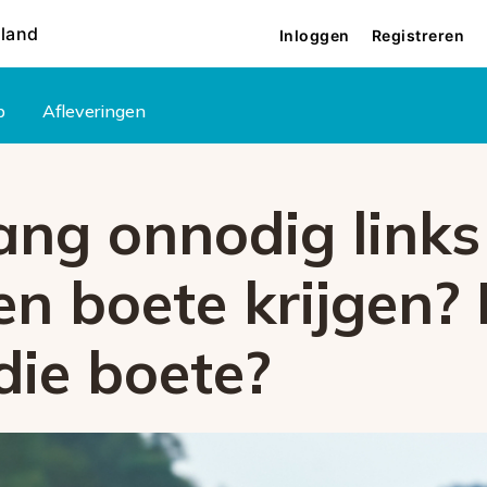
rland
Inloggen
Registreren
p
Afleveringen
ng onnodig links 
en boete krijgen?
die boete?