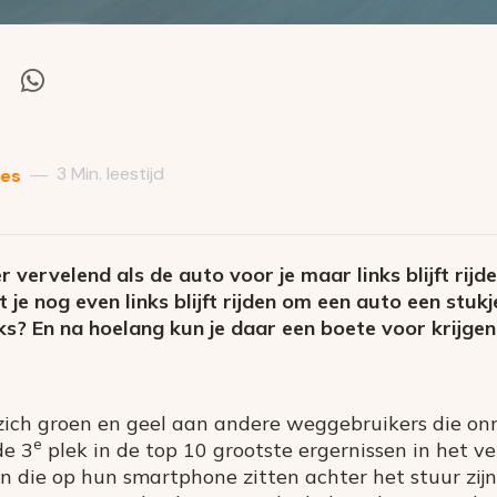
el
Deel
via
itter
Whatsapp
3 Min. leestijd
—
ies
r vervelend als de auto voor je maar links blijft rijden
 je nog even links blijft rijden om een auto een stukj
nks? En na hoelang kun je daar een boete voor krijgen
ich groen en geel aan andere weggebruikers die onno
e
de 3
plek in de top 10 grootste ergernissen in het ve
 die op hun smartphone zitten achter het stuur zijn