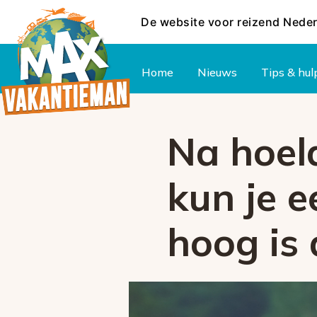
De website voor reizend Nede
Hoofdmenu
Home
Nieuws
Tips & hul
Na hoela
kun je e
hoog is 