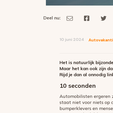
Deel nu:
Deel
Deel
De
Deel
via
op
op
dit
E-
Facebook
Tw
op
social
mail
10 juni 2024
Autovakant
media
Het is natuurlijk bijzonde
Maar het kan ook zijn dat
Rijd je dan al onnodig li
10 seconden
Automobilisten ergeren z
staat niet voor niets op 
bumperklevers en mensen