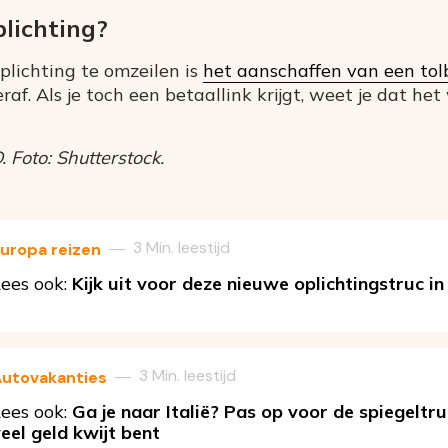
lichting?
lichting te omzeilen is
het aanschaffen van een to
af. Als je toch een betaallink krijgt, weet je dat het
 Foto: Shutterstock.
3 Min. leestijd
—
uropa reizen
ees ook:
Kijk uit voor deze nieuwe oplichtingstruc in
3 Min. leestijd
—
utovakanties
ees ook:
Ga je naar Italië? Pas op voor de spiegeltr
eel geld kwijt bent