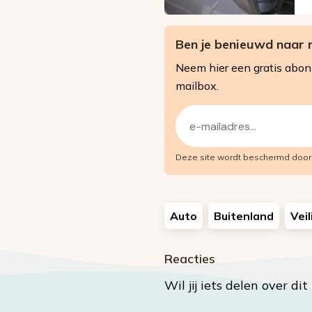
Ben je benieuwd naar 
Neem hier een gratis abo
mailbox.
E-
mailadres
Deze site wordt beschermd doo
(Vereist)
Auto
Buitenland
Veil
Reacties
Wil jij iets delen over di