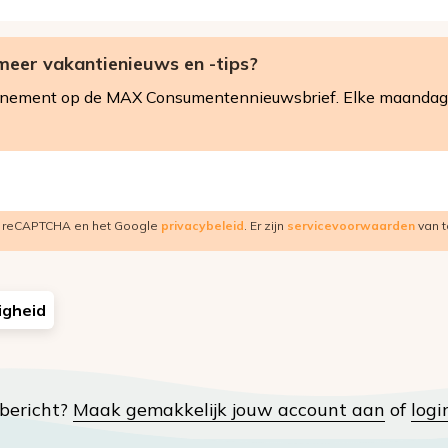
meer vakantienieuws en -tips?
nnement op de MAX Consumentennieuwsbrief. Elke maandag 
r reCAPTCHA en het Google
privacybeleid
. Er zijn
servicevoorwaarden
van t
igheid
t bericht?
Maak gemakkelijk jouw account aan
of
logi