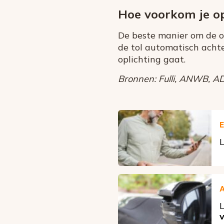
Hoe voorkom je op
De beste manier om de op
de tol automatisch achter
oplichting gaat.
Bronnen: Fulli, ANWB, AD.
E
L
A
L
v