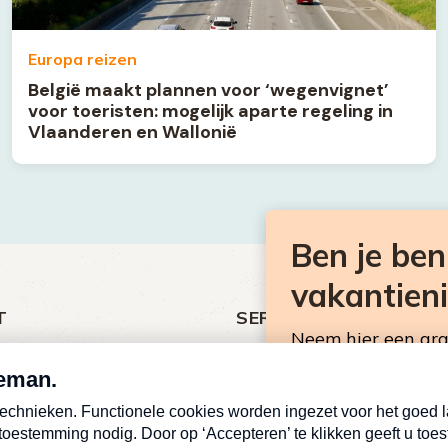
Europa reizen
België maakt plannen voor ‘wegenvignet’
voor toeristen: mogelijk aparte regeling in
Vlaanderen en Wallonië
Ben je be
vakantien
T
SERVICE
Neem hier een gr
ht
Over Omroep MAX
Consumentennieuw
MAX Vandaag
mailbox.
antieman
MAX Meldpunt
E-
Pers