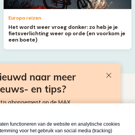
Europa reizen
Het wordt weer vroeg donker: zo heb je je
fietsverlichting weer op orde (en voorkom je
een boete)
nieuwd naar meer
Sluiten
ieuws- en tips?
BEN JE BENIEUWD NAAR MEER
VAKANTIENIEUWS- EN TIPS?
atis abonnement op de MAX
sbrief. Elke maandag en donderdag in de
Neem hier een gratis abonnement op de MAX
Consumentennieuwsbrief. Elke maandag en donderdag in
de mailbox.