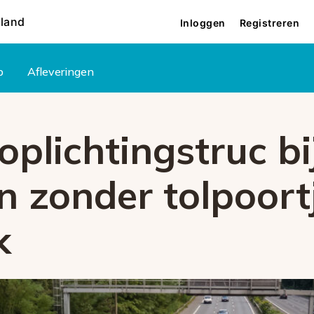
rland
Inloggen
Registreren
p
Afleveringen
plichtingstruc bi
 zonder tolpoortj
k