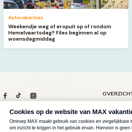
Autovakanties
Weekendje weg of eropuit op of rondom
Hemelvaartsdag? Files beginnen al op
woensdagmiddag
OVERZICH
Volg
Social
Volg
Volg
Volg
ons
media
ons
ons
ons
Meld een klac
op
social
op
op
op
Nieuws
media
Max
TikTok
Facebook
Instagram
Over MAX vak
Afleveringen