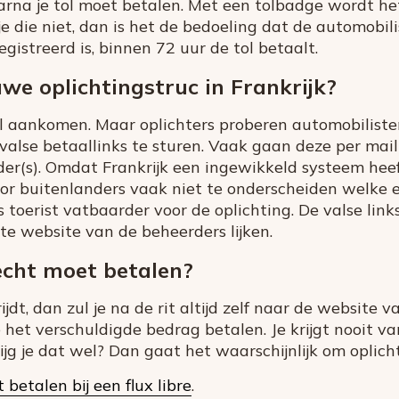
arna je tol moet betalen. Met een tolbadge wordt h
 die niet, dan is het de bedoeling dat de automobili
istreerd is, binnen 72 uur de tol betaalt.
we oplichtingstruc in Frankrijk?
l aankomen. Maar oplichters proberen automobilisten
alse betaallinks te sturen. Vaak gaan deze per mai
er(s). Omdat Frankrijk een ingewikkeld systeem hee
or buitenlanders vaak niet te onderscheiden welke 
 toerist vatbaarder voor de oplichting. De valse lin
e website van de beheerders lijken.
 echt moet betalen?
 rijdt, dan zul je na de rit altijd zelf naar de websit
het verschuldigde bedrag betalen. Je krijgt nooit van
ijg je dat wel? Dan gaat het waarschijnlijk om oplich
 betalen bij een flux libre
.