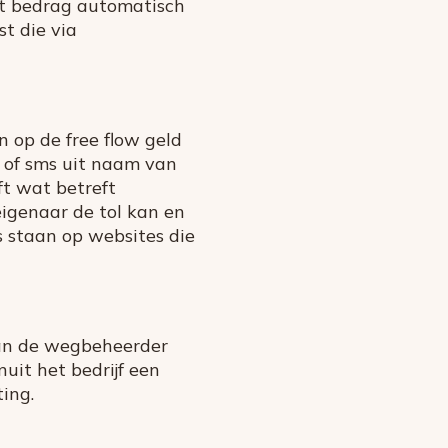
et bedrag automatisch
st die via
 op de free flow geld
l of sms uit naam van
ft wat betreft
eigenaar de tol kan en
ks staan op websites die
e van de wegbeheerder
uit het bedrijf een
ting.