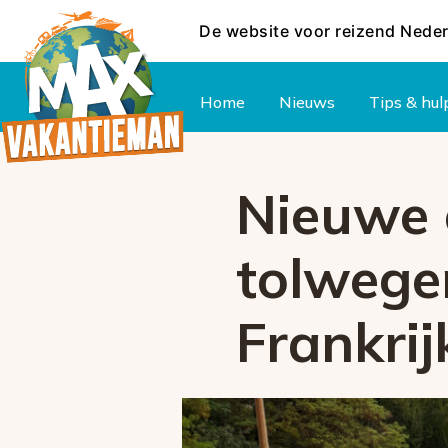
De website voor reizend Nede
Hoofdmenu
Home
Nieuws
Tips & hul
Nieuwe o
tolwegen
Frankrij