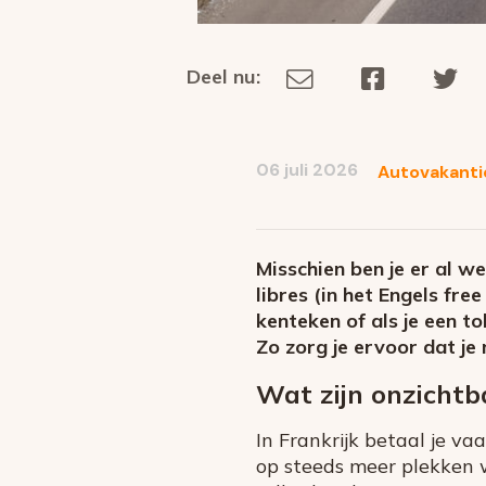
Deel nu:
Deel
Deel
De
Deel
via
op
op
dit
E-
Facebook
Tw
op
social
mail
06 juli 2026
Autovakanti
media
Misschien ben je er al w
libres (in het Engels fre
kenteken of als je een t
Zo zorg je ervoor dat je 
Wat zijn onzichtb
In Frankrijk betaal je v
op steeds meer plekken w