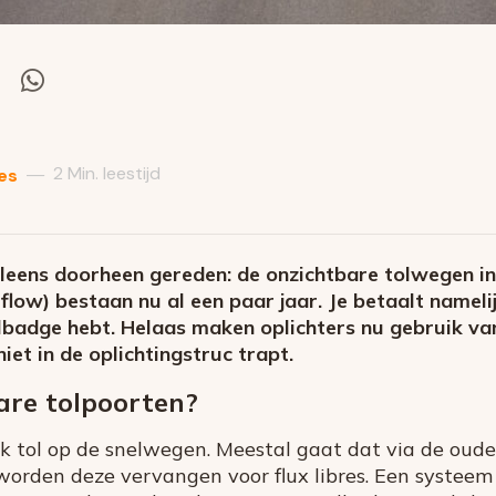
el
Deel
via
itter
Whatsapp
2 Min. leestijd
—
es
eleens doorheen gereden: de onzichtbare tolwegen in 
e flow) bestaan nu al een paar jaar. Je betaalt namelij
olbadge hebt. Helaas maken oplichters nu gebruik va
niet in de oplichtingstruc trapt.
are tolpoorten?
aak tol op de snelwegen. Meestal gaat dat via de oud
orden deze vervangen voor flux libres. Een systeem 