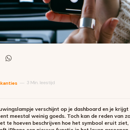
el
Deel
via
itter
Whatsapp
3 Min. leestijd
—
kanties
wingslampje verschijnt op je dashboard en je krijgt g
ent meestal weinig goeds. Toch kan de reden van zo’
iet te hoeven beschrijven hoe het symbool eruit ziet,
eft iPhone een nieuwe functie in het leven geroepen.