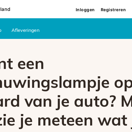
rland
Inloggen
Registreren
p
Afleveringen
nt een
uwingslampje op
rd van je auto? M
zie je meteen wat