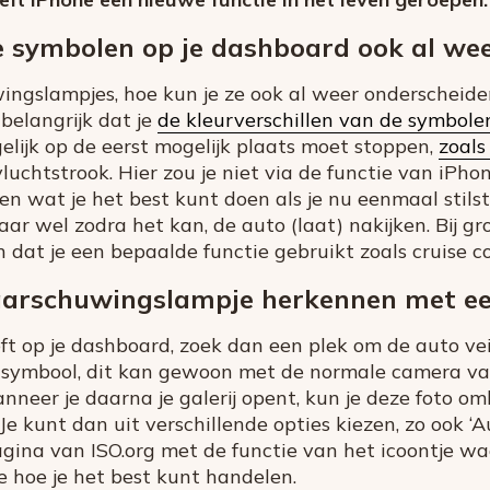
 symbolen op je dashboard ook al we
ingslampjes, hoe kun je ze ook al weer onderscheide
belangrijk dat je
de kleurverschillen van de symbole
elijk op de eerst mogelijk plaats moet stoppen,
zoals
 vluchtstrook. Hier zou je niet via de functie van iP
ien wat je het best kunt doen als je nu eenmaal stils
aar wel zodra het kan, de auto (laat) nakijken. Bij gr
n dat je een bepaalde functie gebruikt zoals cruise co
arschuwingslampje herkennen met ee
eft op je dashboard, zoek dan een plek om de auto vei
 symbool, dit kan gewoon met de normale camera van
anneer je daarna je galerij opent, kun je deze foto o
e kunt dan uit verschillende opties kiezen, zo ook ‘Au
gina van ISO.org met de functie van het icoontje waar
 hoe je het best kunt handelen.