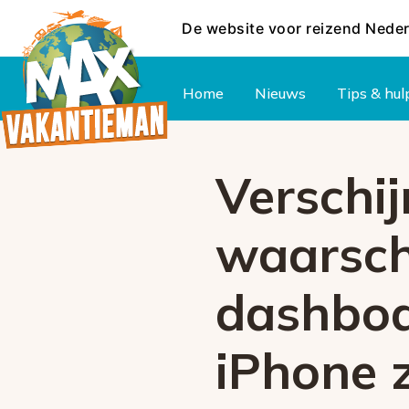
De website voor reizend Nede
Hoofdmenu
Home
Nieuws
Tips & hul
Verschij
waarsch
dashboa
iPhone 