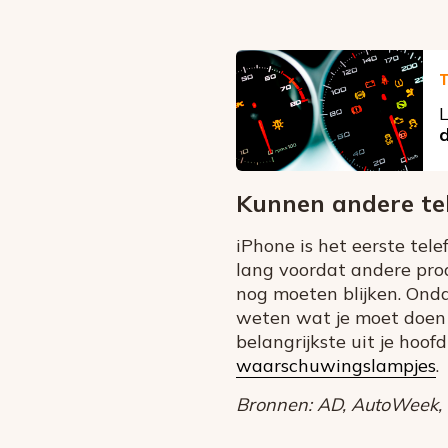
T
L
d
Kunnen andere te
iPhone is het eerste tel
lang voordat andere prod
nog moeten blijken. Ond
weten wat je moet doen b
belangrijkste uit je hoof
waarschuwingslampjes
.
Bronnen: AD, AutoWeek, M