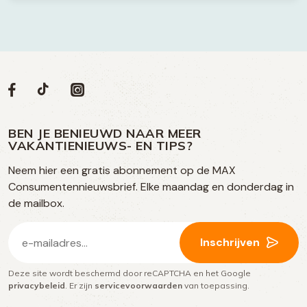
Volg
Volg
Social
Volg
Volg
ons
ons
ons
ons
media
op
op
op
BEN JE BENIEUWD NAAR MEER
op
VAKANTIENIEUWS- EN TIPS?
TikTok
Facebook
Instagram
Neem hier een gratis abonnement op de MAX
social
Consumentennieuwsbrief. Elke maandag en donderdag in
media
de mailbox.
E-
Inschrijven
mailadres
Deze site wordt beschermd door reCAPTCHA en het Google
(Vereist)
privacybeleid
. Er zijn
servicevoorwaarden
van toepassing.