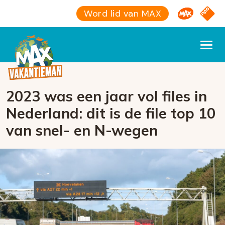
Omroep M
NPO S
Word lid van MAX
2023 was een jaar vol files in
Nederland: dit is de file top 10
van snel- en N-wegen