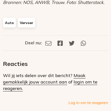
Bronnen: NOS, ANWB, Trouw. Foto: Shutterstock.
Auto
Vervoer
Deel nu:
Deel
Deel
Deel
Deel
Deel
via
op
op
via
E-
Facebook
Twitter
Whatsapp
dit
mail
Reacties
op
Wil jij iets delen over dit bericht?
Maak
social
gemakkelijk jouw account aan
of
login om te
media
reageren.
Log in om te reageren