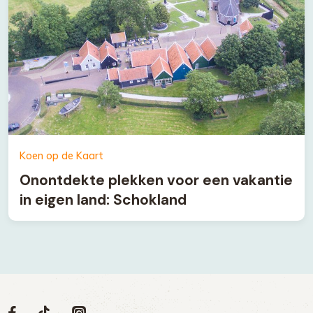
Koen op de Kaart
Onontdekte plekken voor een vakantie
in eigen land: Schokland
Volg
Volg
Volg