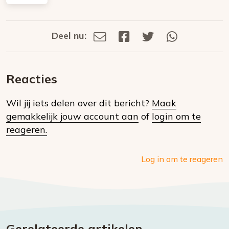
Deel nu:
Deel
Deel
Deel
Deel
Deel
via
op
op
via
E-
Facebook
Twitter
Whatsapp
dit
mail
Reacties
op
Wil jij iets delen over dit bericht?
Maak
social
gemakkelijk jouw account aan
of
login om te
media
reageren.
Log in om te reageren
Gerelateerde artikelen