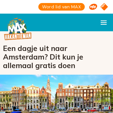
Omroep M
NPO S
Word lid van MAX
Een dagje uit naar
Amsterdam? Dit kun je
allemaal gratis doen