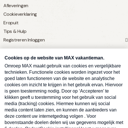
Afleveringen
Cookieverklaring
Eropuit
Tips & Hulp
Registreren
Inloggen
SERVICE
Over Omroep MAX
MAX Vandaag
MAX Meldpunt
Pers
Contact
Algemene voorwaarden
Ben je benieuwd naar meer
Sluite
Privacyverklaring
vakantienieuws- en tips?
Kwetsbaarheid melden