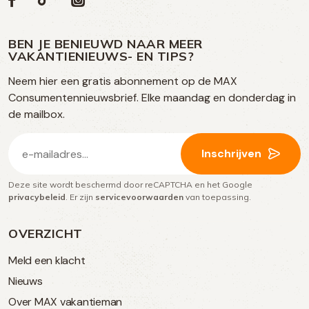
Volg
Social
ons
ons
ons
ons
media
op
op
op
BEN JE BENIEUWD NAAR MEER
op
VAKANTIENIEUWS- EN TIPS?
TikTok
Facebook
Instagram
Neem hier een gratis abonnement op de MAX
social
Consumentennieuwsbrief. Elke maandag en donderdag in
media
de mailbox.
E-
Inschrijven
mailadres
Deze site wordt beschermd door reCAPTCHA en het Google
(Vereist)
privacybeleid
. Er zijn
servicevoorwaarden
van toepassing.
OVERZICHT
Meld een klacht
Nieuws
Over MAX vakantieman