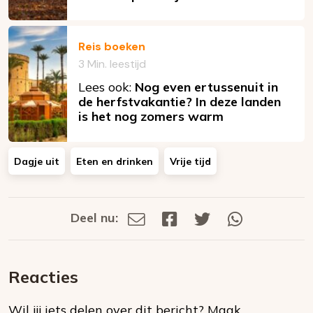
Reis boeken
3 Min. leestijd
Lees ook:
Nog even ertussenuit in
de herfstvakantie? In deze landen
is het nog zomers warm
Dagje uit
Eten en drinken
Vrije tijd
Deel nu:
Deel
Deel
Deel
Deel
Deel
via
op
op
via
E-
Facebook
Twitter
Whatsapp
dit
mail
Reacties
op
Wil jij iets delen over dit bericht?
Maak