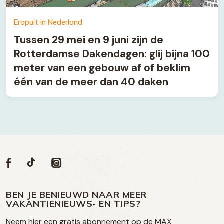
Eropuit in Nederland
Tussen 29 mei en 9 juni zijn de
Rotterdamse Dakendagen: glij bijna 100
meter van een gebouw af of beklim
één van de meer dan 40 daken
Volg
Volg
Social
Volg
Volg
ons
ons
ons
ons
media
op
op
op
BEN JE BENIEUWD NAAR MEER
op
VAKANTIENIEUWS- EN TIPS?
TikTok
Facebook
Instagram
Neem hier een gratis abonnement op de MAX