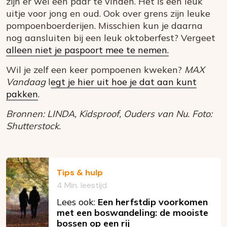
zijn er wel een paar te vinden. Het is een leuk
uitje voor jong en oud. Ook over grens zijn leuke
pompoenboerderijen. Misschien kun je daarna
nog aansluiten bij een leuk oktoberfest? Vergeet
alleen niet je paspoort mee te nemen.
Wil je zelf een keer pompoenen kweken?
MAX
Vandaag
l
egt je hier uit hoe je dat aan kunt
pakken
.
Bronnen: LINDA, Kidsproof, Ouders van Nu. Foto:
Shutterstock.
Tips & hulp
4 Min. leestijd
Lees ook:
Een herfstdip voorkomen
met een boswandeling: de mooiste
bossen op een rij