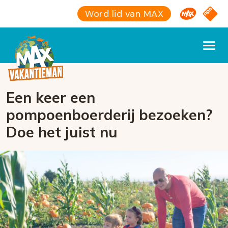
Omroep M
NPO S
Word lid van MAX
Een keer een
pompoenboerderij bezoeken?
Doe het juist nu