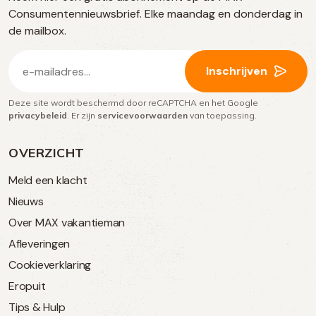
social
Consumentennieuwsbrief. Elke maandag en donderdag in
media
de mailbox.
E-
Inschrijven
mailadres
Deze site wordt beschermd door reCAPTCHA en het Google
(Vereist)
privacybeleid
. Er zijn
servicevoorwaarden
van toepassing.
OVERZICHT
Meld een klacht
Nieuws
Over MAX vakantieman
Afleveringen
Cookieverklaring
Eropuit
Tips & Hulp