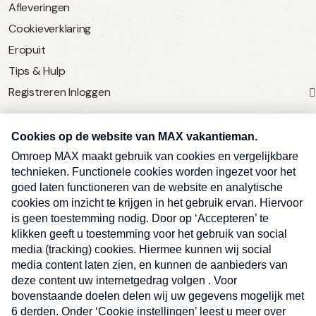
Afleveringen
Cookieverklaring
Eropuit
Tips & Hulp
Registreren
Inloggen
SERVICE
Over Omroep MAX
MAX Vandaag
MAX Meldpunt
Pers
Contact
Algemene voorwaarden
Ben je benieuwd naar meer
Sluite
Privacyverklaring
vakantienieuws- en tips?
Kwetsbaarheid melden