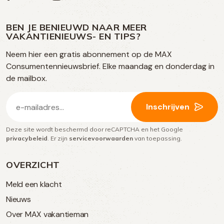
ons
ons
ons
ons
media
op
op
op
BEN JE BENIEUWD NAAR MEER
op
VAKANTIENIEUWS- EN TIPS?
TikTok
Facebook
Instagram
Neem hier een gratis abonnement op de MAX
social
Consumentennieuwsbrief. Elke maandag en donderdag in
media
de mailbox.
E-
Inschrijven
mailadres
Deze site wordt beschermd door reCAPTCHA en het Google
(Vereist)
privacybeleid
. Er zijn
servicevoorwaarden
van toepassing.
OVERZICHT
Meld een klacht
Nieuws
Over MAX vakantieman