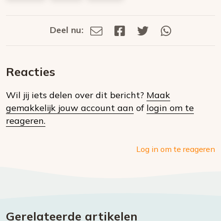
Deel nu:
Deel
Deel
Deel
Deel
Deel
via
op
op
via
E-
Facebook
Twitter
Whatsapp
dit
mail
Reacties
op
Wil jij iets delen over dit bericht?
Maak
social
gemakkelijk jouw account aan
of
login om te
media
reageren.
Log in om te reageren
Gerelateerde artikelen