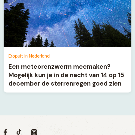
Eropuit in Nederland
Een meteorenzwerm meemaken?
Mogelijk kun je in de nacht van 14 op 15
december de sterrenregen goed zien
Volg
Volg
Social
Volg
Volg