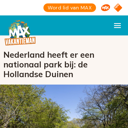
Omroep M
NPO S
Word lid van MAX
Nederland heeft er een
nationaal park bij: de
Hollandse Duinen