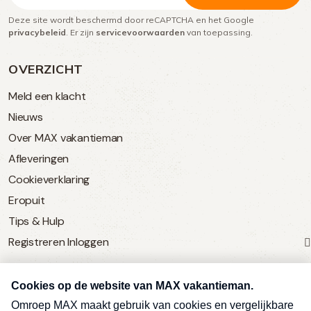
Deze site wordt beschermd door reCAPTCHA en het Google
(Vereist)
privacybeleid
. Er zijn
servicevoorwaarden
van toepassing.
OVERZICHT
Meld een klacht
Nieuws
Over MAX vakantieman
Afleveringen
Cookieverklaring
Eropuit
Tips & Hulp
Registreren
Inloggen
SERVICE
Over Omroep MAX