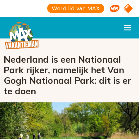
Omroep M
NPO S
Word lid van MAX
Nederland is een Nationaal
Park rijker, namelijk het Van
Gogh Nationaal Park: dit is er
te doen