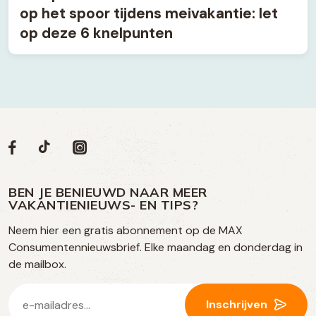
op het spoor tijdens meivakantie: let
op deze 6 knelpunten
Volg
Volg
Social
Volg
Volg
ons
ons
ons
ons
media
op
op
op
BEN JE BENIEUWD NAAR MEER
op
VAKANTIENIEUWS- EN TIPS?
TikTok
Facebook
Instagram
Neem hier een gratis abonnement op de MAX
social
Consumentennieuwsbrief. Elke maandag en donderdag in
media
de mailbox.
E-
Inschrijven
mailadres