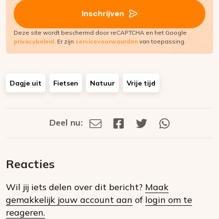
(Vereist)
Inschrijven
Deze site wordt beschermd door reCAPTCHA en het Google
privacybeleid
. Er zijn
servicevoorwaarden
van toepassing.
Dagje uit
Fietsen
Natuur
Vrije tijd
Deel nu:
Deel
Deel
Deel
Deel
Deel
via
op
op
via
E-
Facebook
Twitter
Whatsapp
dit
mail
Reacties
op
Wil jij iets delen over dit bericht?
Maak
social
gemakkelijk jouw account aan
of
login om te
media
reageren.