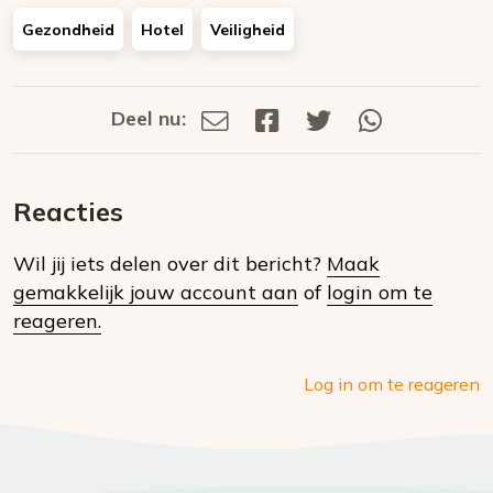
Gezondheid
Hotel
Veiligheid
Deel nu:
Deel
Deel
Deel
Deel
Deel
via
op
op
via
E-
Facebook
Twitter
Whatsapp
dit
mail
Reacties
op
Wil jij iets delen over dit bericht?
Maak
social
gemakkelijk jouw account aan
of
login om te
media
reageren.
Log in om te reageren