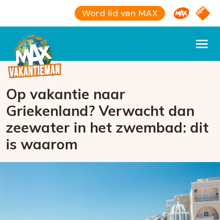
Omroep M
NPO S
Word lid van MAX
Op vakantie naar
Griekenland? Verwacht dan
zeewater in het zwembad: dit
is waarom