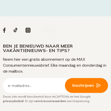
Volg
Volg
Social
Volg
Volg
ons
ons
ons
ons
media
op
op
op
BEN JE BENIEUWD NAAR MEER
op
VAKANTIENIEUWS- EN TIPS?
TikTok
Facebook
Instagram
Neem hier een gratis abonnement op de MAX
social
Consumentennieuwsbrief. Elke maandag en donderdag in
media
de mailbox.
E-
Inschrijven
mailadres
Deze site wordt beschermd door reCAPTCHA en het Google
(Vereist)
privacybeleid
. Er zijn
servicevoorwaarden
van toepassing.