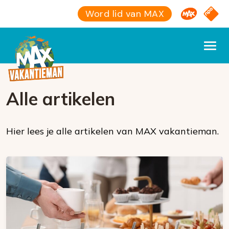
Omroep M
NPO S
Word lid van MAX
Alle artikelen
Hier lees je alle artikelen van MAX vakantieman.