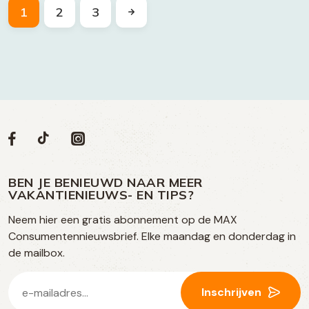
1
2
3
Volg
Volg
Social
Volg
Volg
ons
ons
ons
ons
media
op
op
op
BEN JE BENIEUWD NAAR MEER
op
VAKANTIENIEUWS- EN TIPS?
TikTok
Facebook
Instagram
Neem hier een gratis abonnement op de MAX
social
Consumentennieuwsbrief. Elke maandag en donderdag in
media
de mailbox.
E-
Inschrijven
mailadres