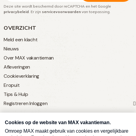
Deze site wordt beschermd door reCAPTCHA en het Google
(Vereist)
privacybeleid
. Er zijn
servicevoorwaarden
van toepassing.
OVERZICHT
Meld een klacht
Nieuws
Over MAX vakantieman
Afleveringen
Cookieverklaring
Eropuit
Tips & Hulp
Registreren
Inloggen
SERVICE
Over Omroep MAX