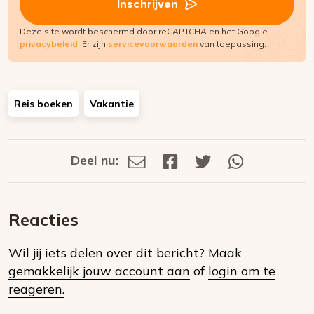
Inschrijven
Deze site wordt beschermd door reCAPTCHA en het Google
privacybeleid
. Er zijn
servicevoorwaarden
van toepassing.
Reis boeken
Vakantie
Deel nu:
Deel
Deel
Deel
Deel
Deel
via
op
op
via
E-
Facebook
Twitter
Whatsapp
dit
mail
Reacties
op
Wil jij iets delen over dit bericht?
Maak
social
gemakkelijk jouw account aan
of
login om te
media
reageren.