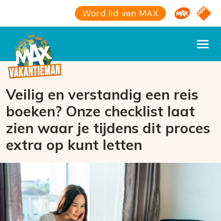
Omroep M
NPO S
Word lid van MAX
Veilig en verstandig een reis
boeken? Onze checklist laat
zien waar je tijdens dit proces
extra op kunt letten