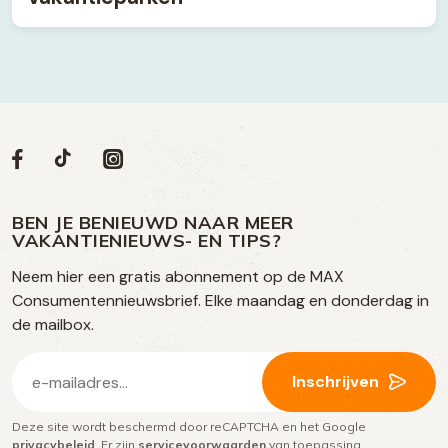
Volg
Volg
Social
Volg
Volg
ons
ons
ons
ons
media
op
op
op
BEN JE BENIEUWD NAAR MEER
op
VAKANTIENIEUWS- EN TIPS?
TikTok
Facebook
Instagram
Neem hier een gratis abonnement op de MAX
social
Consumentennieuwsbrief. Elke maandag en donderdag in
media
de mailbox.
E-
Inschrijven
mailadres
Deze site wordt beschermd door reCAPTCHA en het Google
(Vereist)
privacybeleid
. Er zijn
servicevoorwaarden
van toepassing.