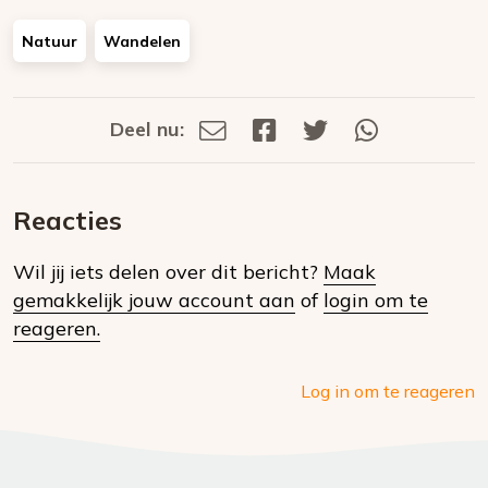
Natuur
Wandelen
Deel nu:
Deel
Deel
Deel
Deel
Deel
via
op
op
via
E-
Facebook
Twitter
Whatsapp
dit
mail
Reacties
op
Wil jij iets delen over dit bericht?
Maak
social
gemakkelijk jouw account aan
of
login om te
media
reageren.
Log in om te reageren