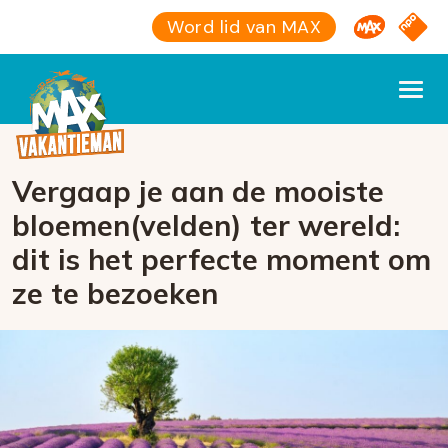
Omroep M
NPO S
Word lid van MAX
Vergaap je aan de mooiste
bloemen(velden) ter wereld:
dit is het perfecte moment om
ze te bezoeken