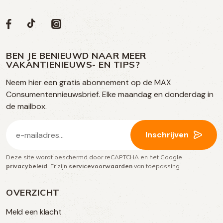
Volg
Volg
Social
Volg
Volg
ons
ons
ons
ons
media
op
op
op
BEN JE BENIEUWD NAAR MEER
op
VAKANTIENIEUWS- EN TIPS?
TikTok
Facebook
Instagram
Neem hier een gratis abonnement op de MAX
social
Consumentennieuwsbrief. Elke maandag en donderdag in
media
de mailbox.
E-
Inschrijven
mailadres
Deze site wordt beschermd door reCAPTCHA en het Google
(Vereist)
privacybeleid
. Er zijn
servicevoorwaarden
van toepassing.
OVERZICHT
Meld een klacht