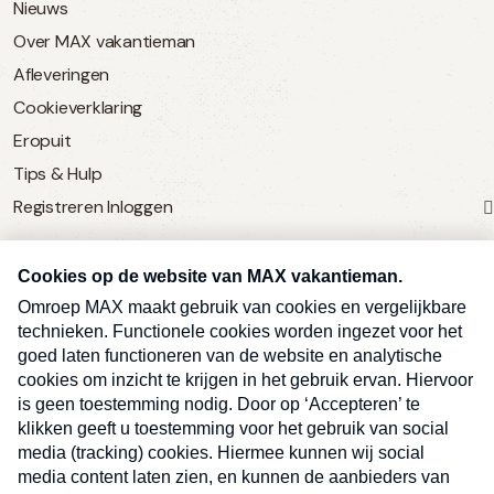
Nieuws
Over MAX vakantieman
Afleveringen
Cookieverklaring
Eropuit
Tips & Hulp
Registreren
Inloggen
SERVICE
Over Omroep MAX
MAX Vandaag
MAX Meldpunt
Pers
Contact
Algemene voorwaarden