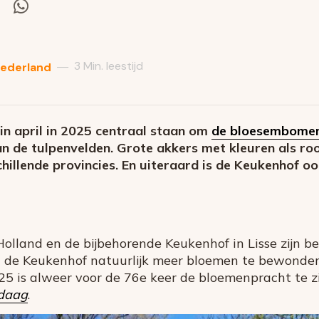
el
Deel
via
itter
Whatsapp
3 Min. leestijd
—
Nederland
n april in 2025 centraal staan om
de bloesembome
an de tulpenvelden. Grote akkers met kleuren als roo
chillende provincies. En uiteraard is de Keukenhof o
Holland en de bijbehorende Keukenhof in Lisse zijn b
in de Keukenhof natuurlijk meer bloemen te bewonder
5 is alweer voor de 76e keer de bloemenpracht te zi
daag
.