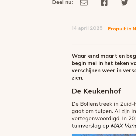
Deel nu:
Deel
Deel
De
Deel
via
op
op
dit
E-
Facebook
Tw
op
social
mail
14 april 2025
Eropuit in 
media
Waar eind maart en begi
begin mei in het teken v
verschijnen weer in vers
zien.
De Keukenhof
De Bollenstreek in Zuid-
gaat om tulpen. Al zijn 
vertegenwoordigd. In 202
tuinverslag op
MAX Van