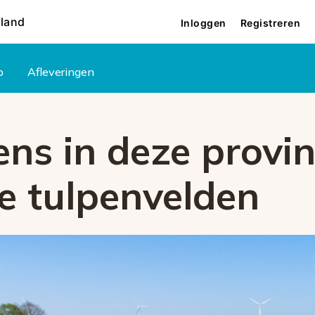
rland
Inloggen
Registreren
p
Afleveringen
ens in deze provin
ke tulpenvelden