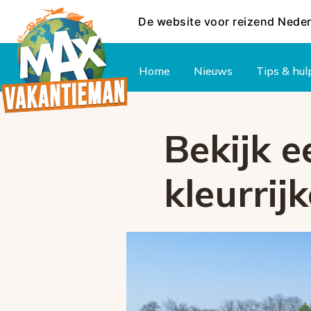
De website voor reizend Nede
Hoofdmenu
Home
Nieuws
Tips & hul
Bekijk e
kleurrij