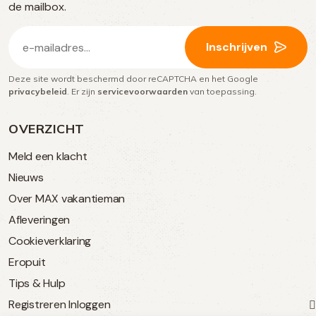
media
de mailbox.
E-
Inschrijven
mailadres
Deze site wordt beschermd door reCAPTCHA en het Google
(Vereist)
privacybeleid
. Er zijn
servicevoorwaarden
van toepassing.
OVERZICHT
Meld een klacht
Nieuws
Over MAX vakantieman
Afleveringen
Cookieverklaring
Eropuit
Tips & Hulp
Registreren
Inloggen