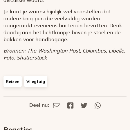
discussie waard.
Je kunt je waarschijnlijk wel voorstellen dat
andere knoppen die veelvuldig worden
aangeraakt eveneens bacteriën bevatten. Denk
daarbij aan het lichtknopje boven je stoel en de
bakken voor handbagage.
Bronnen: The Washington Post, Columbus, Libelle.
Foto: Shutterstock
Reizen
Vliegtuig
Deel nu:
Deel
Deel
Deel
Deel
Deel
via
op
op
via
E-
Facebook
Twitter
Whatsapp
dit
mail
Reacties