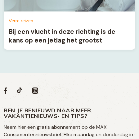
Verre reizen
Bij een vlucht in deze richting is de
kans op een jetlag het grootst
Volg
Volg
Social
Volg
Volg
ons
ons
ons
ons
media
op
op
op
BEN JE BENIEUWD NAAR MEER
op
VAKANTIENIEUWS- EN TIPS?
TikTok
Facebook
Instagram
Neem hier een gratis abonnement op de MAX
social
Consumentennieuwsbrief. Elke maandag en donderdag in