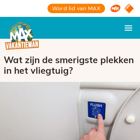
Omroep M
NPO S
Word lid van MAX
Wat zijn de smerigste plekken
in het vliegtuig?