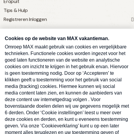
Eropuit
Tips & Hulp
Registreren
Inloggen
SERVICE
Over Omroep MAX
MAX Vandaag
MAX Meldpunt
Pers
Contact
Algemene voorwaarden
Ben je benieuwd naar meer
Sluite
Privacyverklaring
vakantienieuws- en tips?
Kwetsbaarheid melden
Registreren
Inloggen
E-
Inschrijven
mailadres