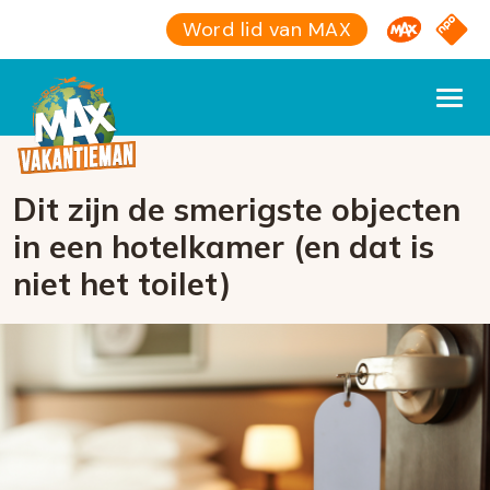
Omroep M
NPO S
Word lid van MAX
Dit zijn de smerigste objecten
in een hotelkamer (en dat is
niet het toilet)