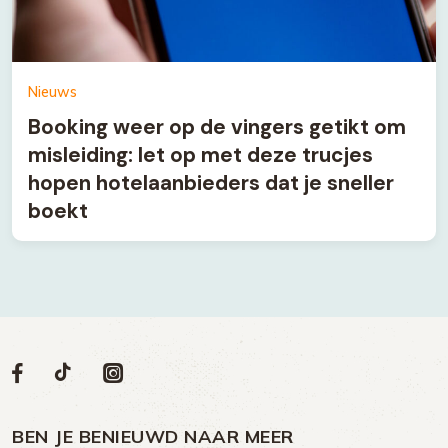
Nieuws
Booking weer op de vingers getikt om
misleiding: let op met deze trucjes
hopen hotelaanbieders dat je sneller
boekt
Volg
Volg
Social
Volg
Volg
ons
ons
ons
ons
media
op
op
op
BEN JE BENIEUWD NAAR MEER