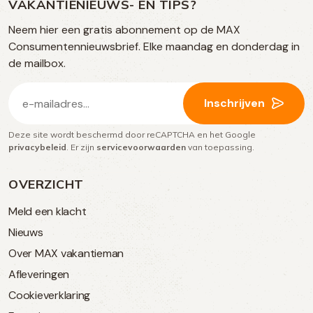
op
VAKANTIENIEUWS- EN TIPS?
TikTok
Facebook
Instagram
Neem hier een gratis abonnement op de MAX
social
Consumentennieuwsbrief. Elke maandag en donderdag in
media
de mailbox.
E-
Inschrijven
mailadres
Deze site wordt beschermd door reCAPTCHA en het Google
(Vereist)
privacybeleid
. Er zijn
servicevoorwaarden
van toepassing.
OVERZICHT
Meld een klacht
Nieuws
Over MAX vakantieman
Afleveringen
Cookieverklaring