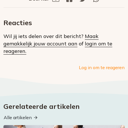
Deel
via
op
op
via
E-
Facebook
Twitter
Whatsapp
dit
mail
Reacties
op
Wil jij iets delen over dit bericht?
Maak
social
gemakkelijk jouw account aan
of
login om te
media
reageren.
Log in om te reageren
Gerelateerde artikelen
Alle artikelen