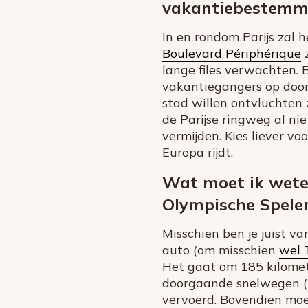
vakantiebestemmi
In en rondom Parijs zal
Boulevard Périphérique
z
lange files verwachten. 
vakantiegangers op door
stad willen ontvluchten 
de Parijse ringweg al nie
vermijden. Kies liever v
Europa rijdt.
Wat moet ik weten
Olympische Spele
Misschien ben je juist v
auto (om misschien
wel 
Het gaat om 185 kilome
doorgaande snelwegen (A
vervoerd. Bovendien moet