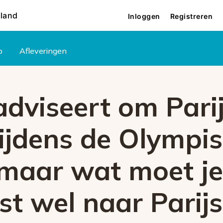
rland
Inloggen
Registreren
p
Afleveringen
viseert om Parij
tijdens de Olympi
 maar wat moet j
uist wel naar Parij