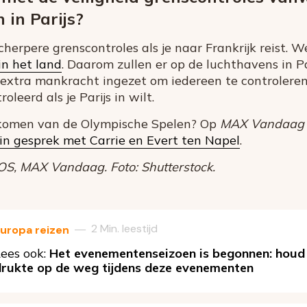
 in Parijs?
cherpere grenscontroles als je naar Frankrijk reist. 
in het land
. Daarom zullen er op de luchthavens in Pa
 extra mankracht ingezet om iedereen te controleren
leerd als je Parijs in wilt.
er komen van de Olympische Spelen? Op
MAX Vandaag
in gesprek met Carrie en Evert ten Napel
.
S, MAX Vandaag. Foto: Shutterstock.
2 Min. leestijd
—
uropa reizen
ees ook:
Het evenementenseizoen is begonnen: houd
drukte op de weg tijdens deze evenementen