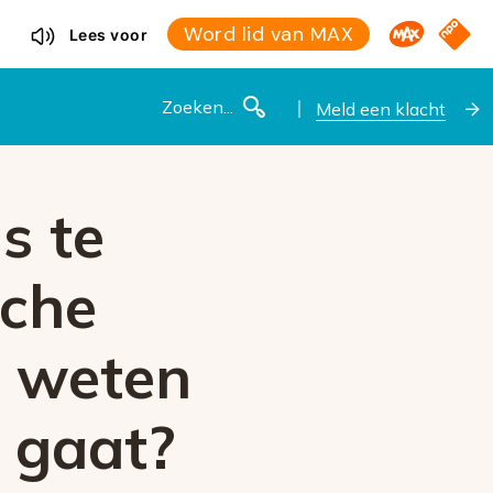
Omroep M
NPO S
Word lid van MAX
Lees voor
Zoeken
Meld een klacht
s te
sche
e weten
s gaat?