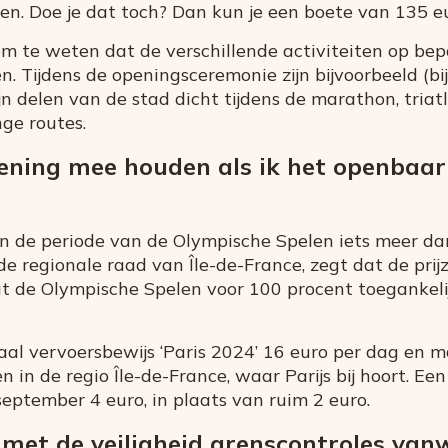
en. Doe je dat toch? Dan kun je een boete van 135 eu
 om te weten dat de verschillende activiteiten op 
 Tijdens de openingsceremonie zijn bijvoorbeeld (bij
jn delen van de stad dicht tijdens de marathon, tria
nge routes.
ning mee houden als ik het openbaar 
in de periode van de Olympische Spelen iets meer dan 
de regionale raad van Île-de-France, zegt dat de prij
t de Olympische Spelen voor 100 procent toegankeli
aal vervoersbewijs ‘Paris 2024’ 16 euro per dag en 
in de regio Île-de-France, waar Parijs bij hoort. Ee
 september 4 euro, in plaats van ruim 2 euro.
d met de veiligheid grenscontroles van