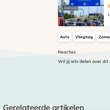
E
L
Auto
Vliegtuig
Zome
Reacties
Wil jij iets delen over di
Gerelateerde artikelen