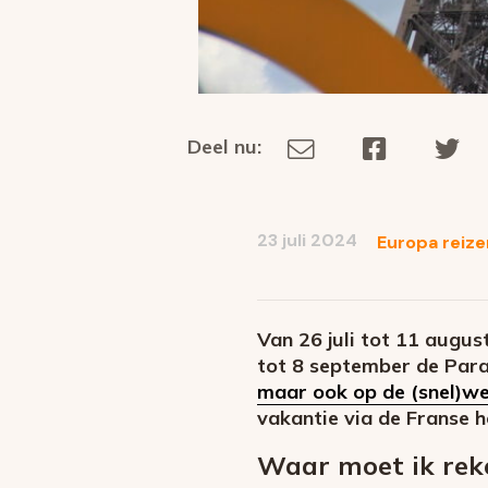
Deel nu:
Deel
Deel
De
Deel
via
op
op
dit
E-
Facebook
Tw
op
social
mail
23 juli 2024
Europa reize
media
Van 26 juli tot 11 augus
tot 8 september de Para
maar ook op de (snel)w
vakantie via de Franse 
Waar moet ik reke