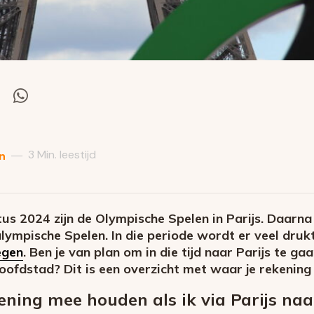
el
Deel
via
itter
Whatsapp
3 Min. leestijd
—
n
tus 2024 zijn de Olympische Spelen in Parijs. Daarn
lympische Spelen. In die periode wordt er veel druk
egen
. Ben je van plan om in die tijd naar Parijs te gaan
hoofdstad? Dit is een overzicht met waar je rekenin
ning mee houden als ik via Parijs naa