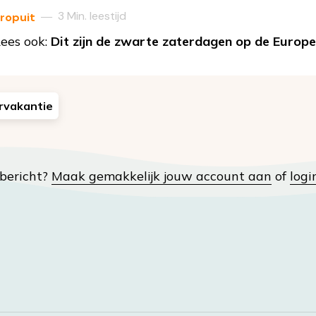
3 Min. leestijd
—
ropuit
ees ook:
Dit zijn de zwarte zaterdagen op de Europ
rvakantie
t bericht?
Maak gemakkelijk jouw account aan
of
logi