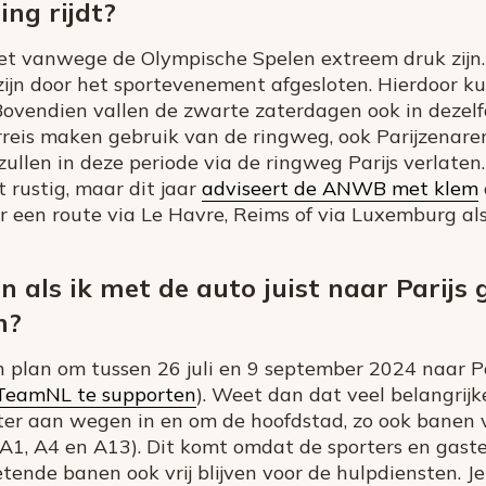
ng rijdt?
 het vanwege de Olympische Spelen extreem druk zi
ijn door het sportevenement afgesloten. Hierdoor k
Bovendien vallen de zwarte zaterdagen ook in dezelfd
reis maken gebruik van de ringweg, ook Parijzenaren
zullen in deze periode via de ringweg Parijs verlate
t rustig, maar dit jaar
adviseert de ANWB met klem
oor een route via Le Havre, Reims of via Luxemburg al
 als ik met de auto juist naar Parijs g
n?
an plan om tussen 26 juli en 9 september 2024 naar P
TeamNL te supporten
). Weet dan dat veel belangrijk
ter aan wegen in en om de hoofdstad, zo ook banen
1, A4 en A13). Dit komt omdat de sporters en gaste
ende banen ook vrij blijven voor de hulpdiensten. J