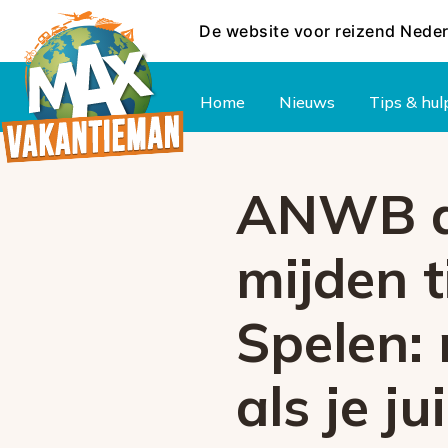
De website voor reizend Nede
Hoofdmenu
Home
Nieuws
Tips & hul
ANWB ad
mijden 
Spelen:
als je j