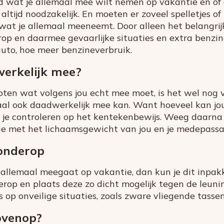
wat je allemaal mee wilt nemen op vakantie en of d
 altijd noodzakelijk. En moeten er zoveel spelletjes 
n wat je allemaal meeneemt. Door alleen het belangri
rop en daarmee gevaarlijke situaties en extra benzi
to, hoe meer benzineverbruik.
erkelijk mee?
oten wat volgens jou echt mee moet, is het wel nog 
maal ook daadwerkelijk mee kan. Want hoeveel kan 
 je controleren op het kentekenbewijs. Weeg daarna 
ie met het lichaamsgewicht van jou en je medepassa
onderop
 allemaal meegaat op vakantie, dan kun je dit inpak
rop en plaats deze zo dicht mogelijk tegen de leuni
ns op onveilige situaties, zoals zware vliegende tassen
ovenop?