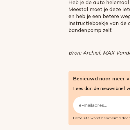
Heb je de auto helemaal 
Meestal moet je deze ie
en heb je een betere we
instructieboekje van de 
bandenpomp zelf.
Bron: Archief, MAX Vand
Benieuwd naar meer va
Lees dan de nieuwsbrief 
E-
mailadres
Deze site wordt beschermd doo
(Vereist)