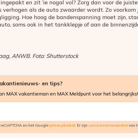
ingepakt en zit ‘ie nogal vol? Zorg dan voor de juis
ts verhogen als de auto zwaarder wordt. Zo voorkom 
gligging. Hoe hoog de bandenspanning moet zijn, st
auto, soms ook in het tankklepje of aan de binnenzij
aag, ANWB. Foto: Shutterstock
kantienieuws- en tips?
van MAX vakantieman en MAX Meldpunt voor het belangrijk
r reCAPTCHA en het Google
privacybeleid
. Er zijn
servicevoorwaarden
van t