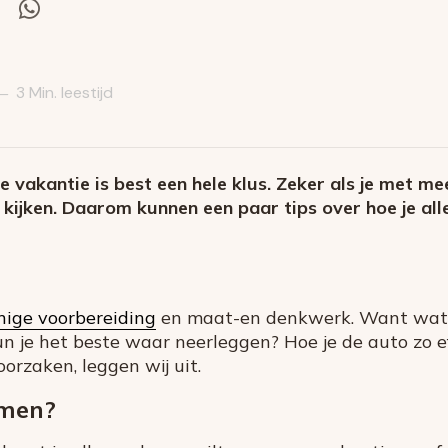
el
Deel
via
itter
Whatsapp
3 Min. leestijd
—
e vakantie is best een hele klus. Zeker als je met 
 kijken. Daarom kunnen een paar tips over hoe je alle
nige voorbereiding
en maat-en denkwerk. Want wat 
 je het beste waar neerleggen? Hoe je de auto zo ef
orzaken, leggen wij uit.
emen?