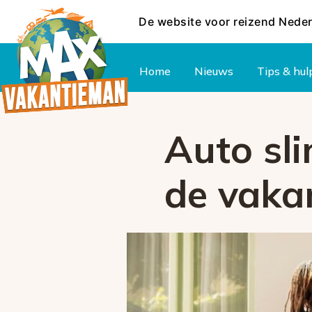
De website voor reizend Nede
Hoofdmenu
Home
Nieuws
Tips & hul
Auto sli
de vakan