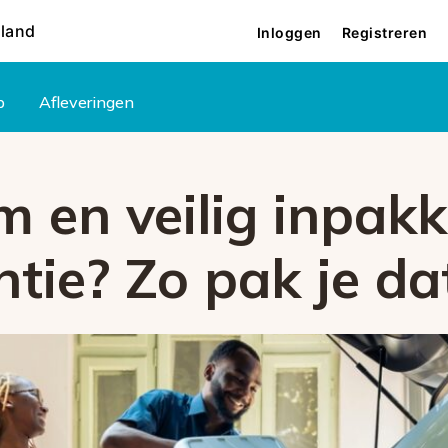
rland
Inloggen
Registreren
p
Afleveringen
m en veilig inpak
tie? Zo pak je da