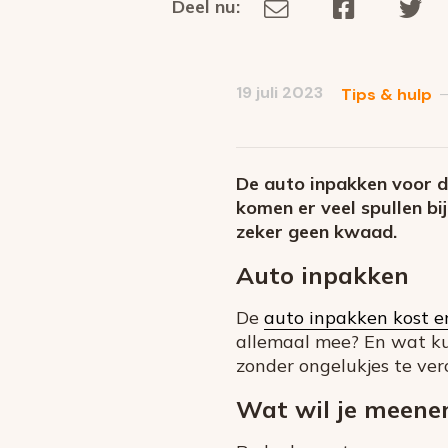
Deel nu:
Deel
Deel
De
Deel
via
op
op
dit
E-
Facebook
Tw
op
social
mail
19 juli 2023
Tips & hulp
media
De auto inpakken voor d
komen er veel spullen bij
zeker geen kwaad.
Auto inpakken
De
auto inpakken kost e
allemaal mee? En wat kun
zonder ongelukjes te vero
Wat wil je meen