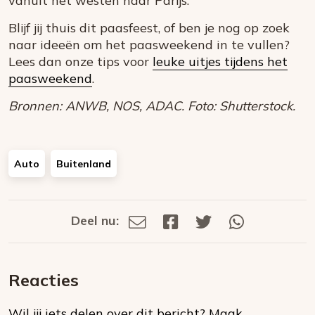
vanuit het westen naar Parijs.
Blijf jij thuis dit paasfeest, of ben je nog op zoek
naar ideeën om het paasweekend in te vullen?
Lees dan onze tips voor
leuke uitjes tijdens het
paasweekend
.
Bronnen: ANWB, NOS, ADAC. Foto: Shutterstock.
Auto
Buitenland
Deel nu:
Deel
Deel
Deel
Deel
Deel
via
op
op
via
E-
Facebook
Twitter
Whatsapp
dit
mail
Reacties
op
Wil jij iets delen over dit bericht?
Maak