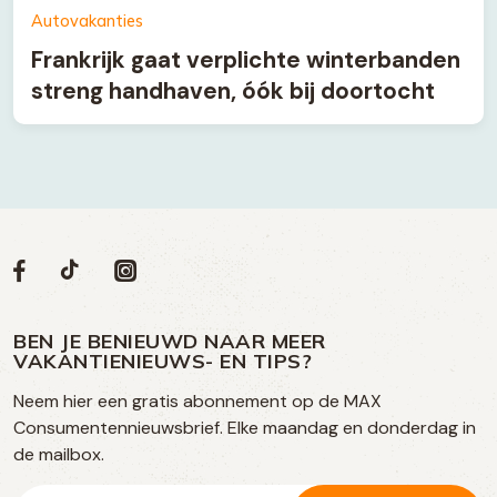
Autovakanties
Frankrijk gaat verplichte winterbanden
streng handhaven, óók bij doortocht
Volg
Volg
Social
Volg
Volg
ons
ons
ons
ons
media
op
op
op
BEN JE BENIEUWD NAAR MEER
op
VAKANTIENIEUWS- EN TIPS?
TikTok
Facebook
Instagram
Neem hier een gratis abonnement op de MAX
social
Consumentennieuwsbrief. Elke maandag en donderdag in
media
de mailbox.