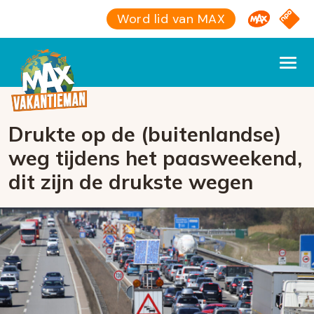
Omroep M
NPO S
Word lid van MAX
Drukte op de (buitenlandse)
weg tijdens het paasweekend,
dit zijn de drukste wegen