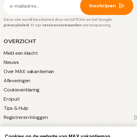
E-
Inschrijven
mailadres
Deze site wordt beschermd door reCAPTCHA en het Google
(Vereist)
privacybeleid
. Er zijn
servicevoorwaarden
van toepassing.
OVERZICHT
Meld een klacht
Nieuws
Over MAX vakantieman
Afleveringen
Cookieverklaring
Eropuit
Tips & Hulp
Registreren
Inloggen
SERVICE