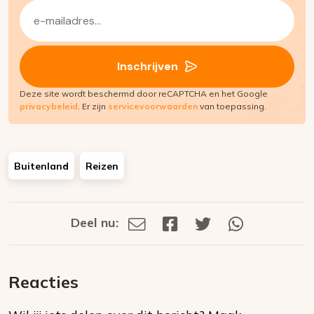
E-
mailadres
(Vereist)
Inschrijven
Deze site wordt beschermd door reCAPTCHA en het Google
privacybeleid
. Er zijn
servicevoorwaarden
van toepassing.
Buitenland
Reizen
Deel nu:
Deel
Deel
Deel
Deel
Deel
via
op
op
via
E-
Facebook
Twitter
Whatsapp
dit
mail
Reacties
op