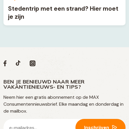
Stedentrip met een strand? Hier moet
je zijn
Volg
Volg
Social
Volg
Volg
ons
ons
ons
ons
media
op
op
op
BEN JE BENIEUWD NAAR MEER
op
VAKANTIENIEUWS- EN TIPS?
TikTok
Facebook
Instagram
Neem hier een gratis abonnement op de MAX
social
Consumentennieuwsbrief. Elke maandag en donderdag in
media
de mailbox.
E-
Inschrijven