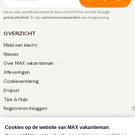
mailadres
Deze site wordt beschermd door reCAPTCHA en het Google
(Vereist)
privacybeleid
. Er zijn
servicevoorwaarden
van toepassing.
OVERZICHT
Meld een klacht
Nieuws
Over MAX vakantieman
Afleveringen
Cookieverklaring
Eropuit
Tips & Hulp
Registreren
Inloggen
SERVICE