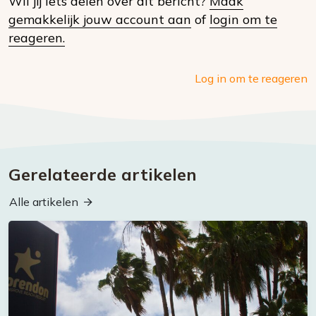
Wil jij iets delen over dit bericht?
Maak
social
gemakkelijk jouw account aan
of
login om te
media
reageren.
Log in om te reageren
Gerelateerde artikelen
Alle artikelen