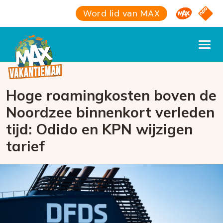
Omroep M
NPO S
Word lid van MAX
Hoge roamingkosten boven de
Noordzee binnenkort verleden
tijd: Odido en KPN wijzigen
tarief