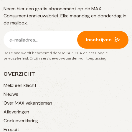
TikTok
Facebook
Instagram
Neem hier een gratis abonnement op de MAX
social
Consumentennieuwsbrief. Elke maandag en donderdag in
media
de mailbox.
E-
Inschrijven
mailadres
Deze site wordt beschermd door reCAPTCHA en het Google
(Vereist)
privacybeleid
. Er zijn
servicevoorwaarden
van toepassing.
OVERZICHT
Meld een klacht
Nieuws
Over MAX vakantieman
Afleveringen
Cookieverklaring
Eropuit