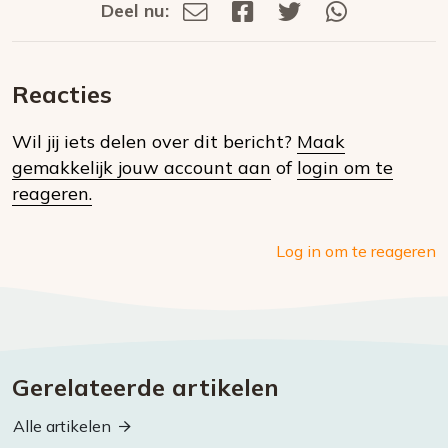
Deel nu:
Deel
Deel
Deel
Deel
Deel
via
op
op
via
E-
Facebook
Twitter
Whatsapp
dit
mail
Reacties
op
Wil jij iets delen over dit bericht?
Maak
social
gemakkelijk jouw account aan
of
login om te
media
reageren.
Log in om te reageren
Gerelateerde artikelen
Alle artikelen