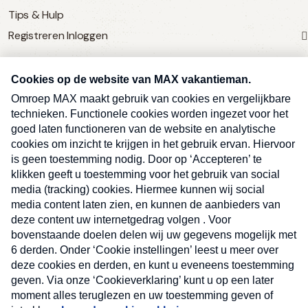
Tips & Hulp
Registreren
Inloggen
SERVICE
Over Omroep MAX
MAX Vandaag
MAX Meldpunt
Pers
Contact
Algemene voorwaarden
Ben je benieuwd naar meer
Sluite
Privacyverklaring
vakantienieuws- en tips?
Kwetsbaarheid melden
Registreren
Inloggen
E-
Inschrijven
mailadres