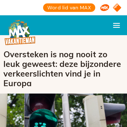
Omroep M
NPO S
Word lid van MAX
Oversteken is nog nooit zo
leuk geweest: deze bijzondere
verkeerslichten vind je in
Europa