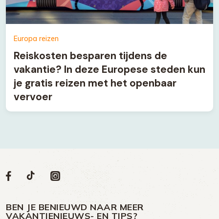
Europa reizen
Reiskosten besparen tijdens de
vakantie? In deze Europese steden kun
je gratis reizen met het openbaar
vervoer
Volg
Volg
Social
Volg
Volg
ons
ons
ons
ons
media
op
op
op
BEN JE BENIEUWD NAAR MEER
op
VAKANTIENIEUWS- EN TIPS?