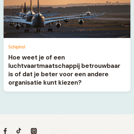
Schiphol
Hoe weet je of een
luchtvaartmaatschappij betrouwbaar
is of dat je beter voor een andere
organisatie kunt kiezen?
Volg
Volg
Social
Volg
Volg