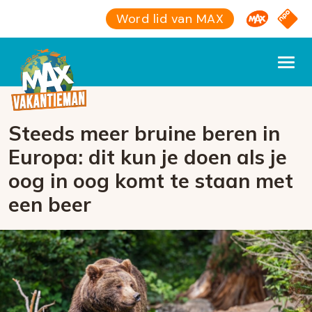
Omroep M
NPO S
Word lid van MAX
Steeds meer bruine beren in
Europa: dit kun je doen als je
oog in oog komt te staan met
een beer