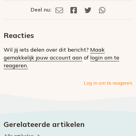
Deel nu:
Deel
Deel
Deel
Deel
Deel
via
op
op
via
E-
Facebook
Twitter
Whatsapp
dit
mail
Reacties
op
Wil jij iets delen over dit bericht?
Maak
social
gemakkelijk jouw account aan
of
login om te
media
reageren.
Log in om te reageren
Gerelateerde artikelen
Alle artikelen