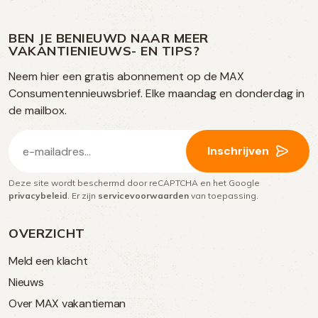
ons
ons
ons
ons
media
op
op
op
BEN JE BENIEUWD NAAR MEER
op
VAKANTIENIEUWS- EN TIPS?
TikTok
Facebook
Instagram
Neem hier een gratis abonnement op de MAX
social
Consumentennieuwsbrief. Elke maandag en donderdag in
media
de mailbox.
E-
Inschrijven
mailadres
Deze site wordt beschermd door reCAPTCHA en het Google
(Vereist)
privacybeleid
. Er zijn
servicevoorwaarden
van toepassing.
OVERZICHT
Meld een klacht
Nieuws
Over MAX vakantieman