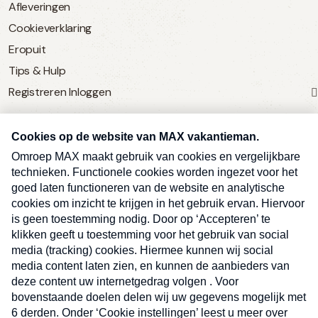
Afleveringen
Cookieverklaring
Eropuit
Tips & Hulp
Registreren
Inloggen
SERVICE
Over Omroep MAX
MAX Vandaag
MAX Meldpunt
Pers
Contact
Algemene voorwaarden
Ben je benieuwd naar meer
Sluite
Privacyverklaring
vakantienieuws- en tips?
Kwetsbaarheid melden