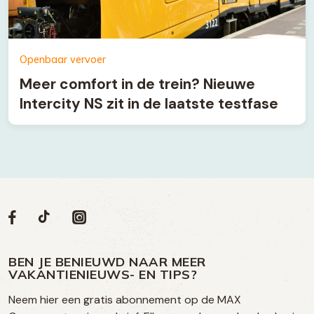
Openbaar vervoer
Meer comfort in de trein? Nieuwe
Intercity NS zit in de laatste testfase
Volg
Volg
Social
Volg
Volg
ons
ons
ons
ons
media
op
op
op
BEN JE BENIEUWD NAAR MEER
op
VAKANTIENIEUWS- EN TIPS?
TikTok
Facebook
Instagram
Neem hier een gratis abonnement op de MAX
social