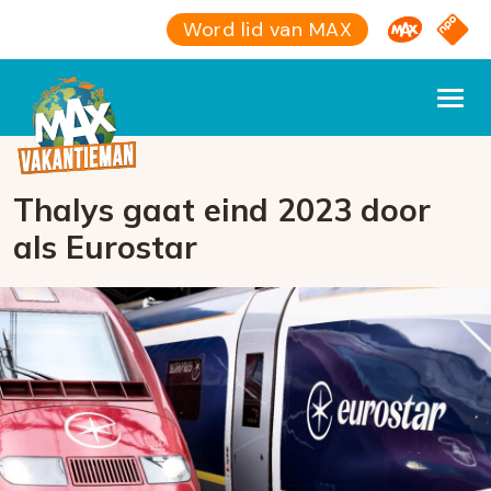
Omroep M
NPO S
Word lid van MAX
Thalys gaat eind 2023 door
als Eurostar