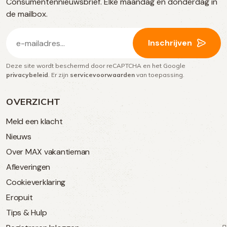
Consumentennieuwsbrief. Elke maandag en donderdag in
media
de mailbox.
E-
Inschrijven
mailadres
Deze site wordt beschermd door reCAPTCHA en het Google
(Vereist)
privacybeleid
. Er zijn
servicevoorwaarden
van toepassing.
OVERZICHT
Meld een klacht
Nieuws
Over MAX vakantieman
Afleveringen
Cookieverklaring
Eropuit
Tips & Hulp