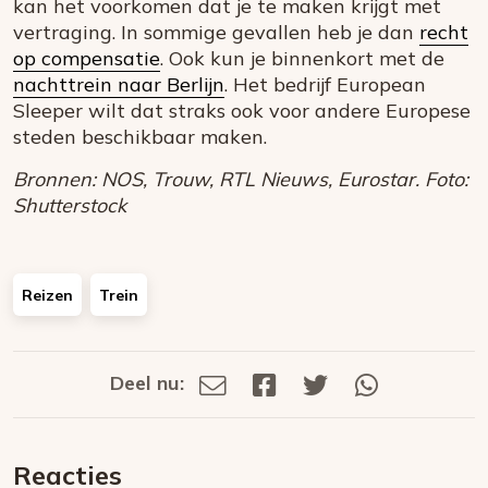
kan het voorkomen dat je te maken krijgt met
vertraging. In sommige gevallen heb je dan
recht
op compensatie
. Ook kun je binnenkort met de
nachttrein naar Berlijn
. Het bedrijf European
Sleeper wilt dat straks ook voor andere Europese
steden beschikbaar maken.
Bronnen: NOS, Trouw, RTL Nieuws, Eurostar. Foto:
Shutterstock
Reizen
Trein
Deel nu:
Deel
Deel
Deel
Deel
Deel
via
op
op
via
E-
Facebook
Twitter
Whatsapp
dit
mail
Reacties