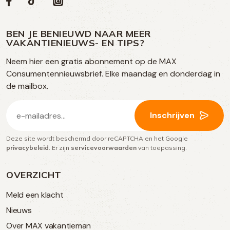
Volg
Volg
Social
Volg
Volg
ons
ons
ons
ons
media
op
op
op
BEN JE BENIEUWD NAAR MEER
op
VAKANTIENIEUWS- EN TIPS?
TikTok
Facebook
Instagram
Neem hier een gratis abonnement op de MAX
social
Consumentennieuwsbrief. Elke maandag en donderdag in
media
de mailbox.
E-
Inschrijven
mailadres
Deze site wordt beschermd door reCAPTCHA en het Google
(Vereist)
privacybeleid
. Er zijn
servicevoorwaarden
van toepassing.
OVERZICHT
Meld een klacht
Nieuws
Over MAX vakantieman