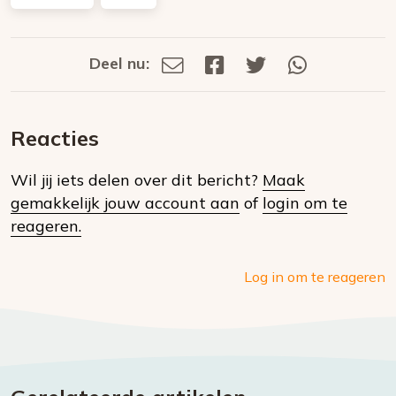
Deel nu:
Deel
Deel
Deel
Deel
Deel
via
op
op
via
E-
Facebook
Twitter
Whatsapp
dit
mail
Reacties
op
Wil jij iets delen over dit bericht?
Maak
social
gemakkelijk jouw account aan
of
login om te
media
reageren.
Log in om te reageren