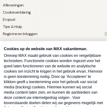
Afleveringen
Cookieverklaring
Eropuit
Tips & Hulp
Registreren
Inloggen
SERVICE
Over Omroep MAX
MAX Vandaag
MAX Meldpunt
Pers
Contact
Algemene voorwaarden
Ben je benieuwd naar meer
Sluite
Privacyverklaring
vakantienieuws- en tips?