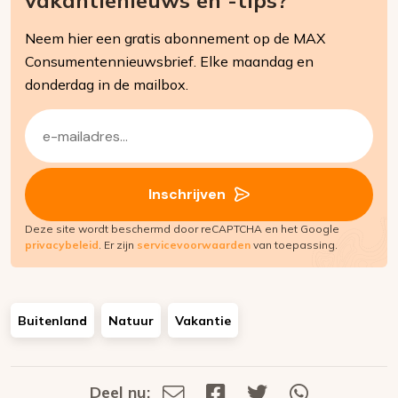
Neem hier een gratis abonnement op de MAX
Consumentennieuwsbrief. Elke maandag en
donderdag in de mailbox.
E-
mailadres
(Vereist)
Inschrijven
Deze site wordt beschermd door reCAPTCHA en het Google
privacybeleid
. Er zijn
servicevoorwaarden
van toepassing.
Buitenland
Natuur
Vakantie
Deel nu:
Deel
Deel
Deel
Deel