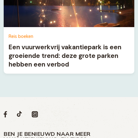
Reis boeken
Een vuurwerkvrij vakantiepark is een
groeiende trend: deze grote parken
hebben een verbod
Volg
Volg
Social
Volg
Volg
ons
ons
ons
ons
media
op
op
op
BEN JE BENIEUWD NAAR MEER