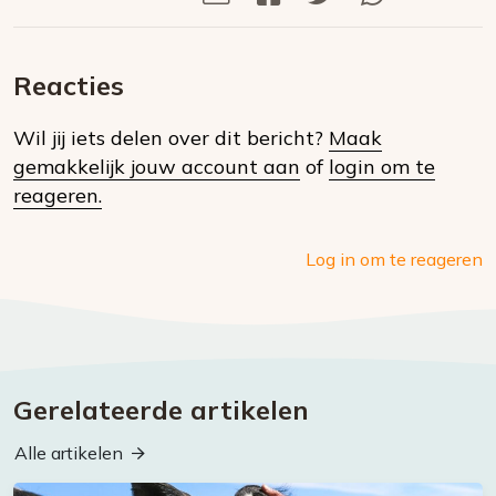
Deel
via
op
op
via
E-
Facebook
Twitter
Whatsapp
dit
mail
Reacties
op
Wil jij iets delen over dit bericht?
Maak
social
gemakkelijk jouw account aan
of
login om te
media
reageren.
Log in om te reageren
Gerelateerde artikelen
Alle artikelen