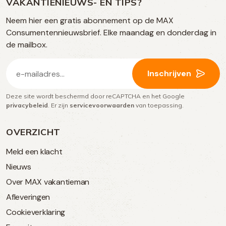
op
VAKANTIENIEUWS- EN TIPS?
TikTok
Facebook
Instagram
Neem hier een gratis abonnement op de MAX
social
Consumentennieuwsbrief. Elke maandag en donderdag in
media
de mailbox.
E-
Inschrijven
mailadres
Deze site wordt beschermd door reCAPTCHA en het Google
(Vereist)
privacybeleid
. Er zijn
servicevoorwaarden
van toepassing.
OVERZICHT
Meld een klacht
Nieuws
Over MAX vakantieman
Afleveringen
Cookieverklaring