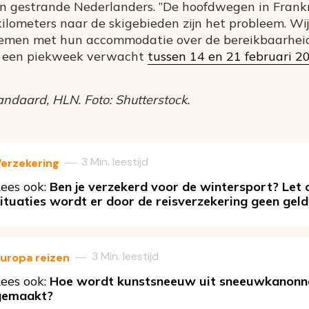
 gestrande Nederlanders. ”De hoofdwegen in Frankri
ilometers naar de skigebieden zijn het probleem. Wi
 nemen met hun accommodatie over de bereikbaarheid 
st een piekweek verwacht
tussen 14 en 21 februari 2
ndaard, HLN. Foto: Shutterstock.
3 Min. leestijd
—
erzekering
ees ook:
Ben je verzekerd voor de wintersport? Let 
ituaties wordt er door de reisverzekering geen gel
3 Min. leestijd
—
uropa reizen
ees ook:
Hoe wordt kunstsneeuw uit sneeuwkanonne
gemaakt?