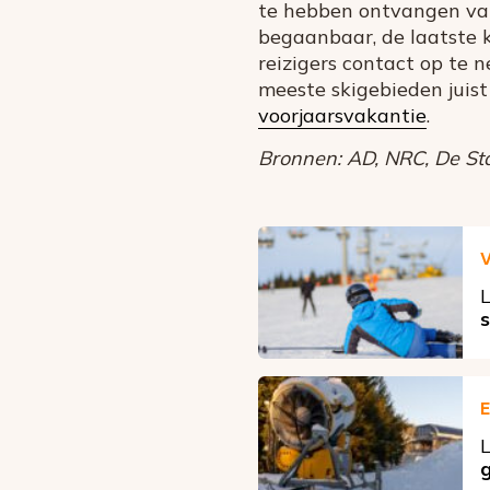
te hebben ontvangen van
begaanbaar, de laatste k
reizigers contact op te
meeste skigebieden jui
voorjaarsvakantie
.
Bronnen: AD, NRC, De Sta
V
L
s
E
L