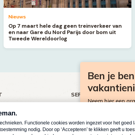
Nieuws
Op 7 maart hele dag geen treinverkeer van
en naar Gare du Nord Parijs door bom uit
Tweede Wereldoorlog
Ben je be
vakantien
T
SERVICE
Neem hier een gr
ht
Over Omroep MAX
Consumentennieuw
MAX Vandaag
mailbox.
antieman
MAX Meldpunt
E-
Pers