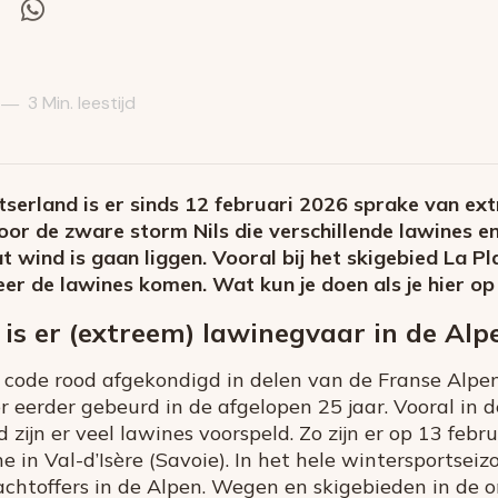
el
Deel
via
itter
Whatsapp
3 Min. leestijd
—
Zwitserland is er sinds 12 februari 2026 sprake van e
or de zware storm Nils die verschillende lawines e
 wind is gaan liggen. Vooral bij het skigebied La Pla
er de lawines komen. Wat kun je doen als je hier op
 is er (extreem) lawinegvaar in de Alp
6 code rood afgekondigd in delen van de Franse Alpen
er eerder gebeurd in de afgelopen 25 jaar. Vooral in
zijn er veel lawines voorspeld. Zo zijn er op 13 febr
e in Val-d’Isère (Savoie). In het hele wintersportsei
 slachtoffers in de Alpen. Wegen en skigebieden in de