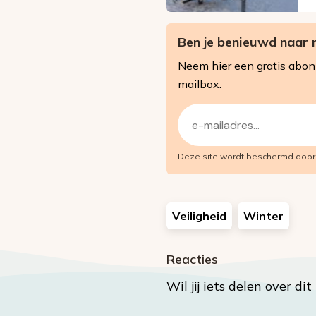
Ben je benieuwd naar 
Neem hier een gratis abo
mailbox.
E-
mailadres
Deze site wordt beschermd doo
(Vereist)
Veiligheid
Winter
Reacties
Wil jij iets delen over di