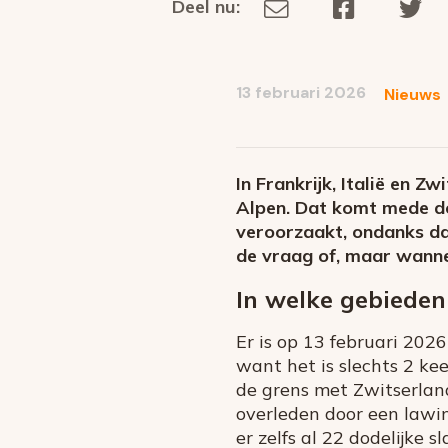
Deel nu:
Deel
Deel
De
Deel
via
op
op
dit
E-
Facebook
Tw
op
social
mail
13 februari 2026
Nieuws
media
In Frankrijk, Italië en 
Alpen. Dat komt mede do
veroorzaakt, ondanks dat
de vraag of, maar wanne
In welke gebieden
Er is op 13 februari 202
want het is slechts 2 ke
de grens met Zwitserland 
overleden door een lawin
er zelfs al 22 dodelijke