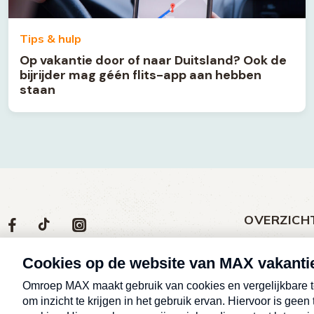
Tips & hulp
Op vakantie door of naar Duitsland? Ook de
bijrijder mag géén flits-app aan hebben
staan
OVERZICH
Volg
Social
Volg
Volg
Volg
ons
media
ons
ons
ons
Meld een klac
op
social
op
op
op
Nieuws
media
Max
TikTok
Facebook
Instagram
Over MAX vak
Afleveringen