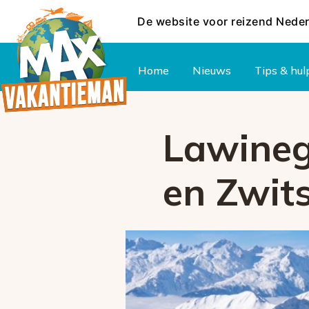
De website voor reizend Nede
Hoofdmenu
Home
Nieuws
Tips & hul
Lawinege
en Zwits