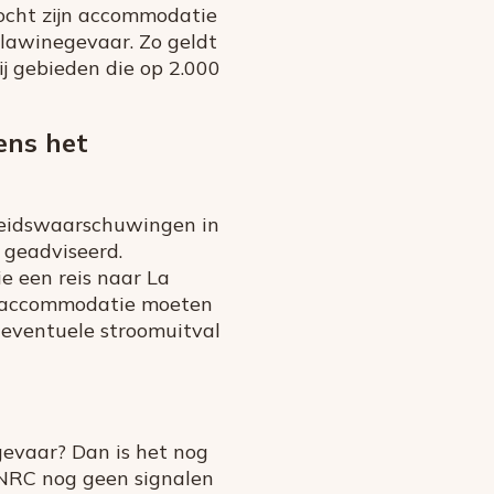
zocht zijn accommodatie
r lawinegevaar. Zo geldt
ij gebieden die op 2.000
ens het
gheidswaarschuwingen in
t geadviseerd.
e een reis naar La
un accommodatie moeten
 eventuele stroomuitval
gevaar? Dan is het nog
n NRC nog geen signalen