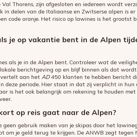
 Val Thorens, zijn afgesloten en iedereen wordt ver
ok in delen van de Italiaanse en Zwitserse alpen is e
en code oranje. Het risico op lawines is het grootst b
s je op vakantie bent in de Alpen tijd
es als je in de Alpen bent. Controleer wat de veili
 lokale berichtgeving op en blijf binnen als dat word
vertelt aan het
AD
450 klanten te hebben bericht di
 deze periode. Hier staat in dat zij verplicht in h
aar is het ook belangrijk om rekening te houden met
weer.
kort op reis gaat naar de Alpen?
 je geen gebruik maken van je skipas door het lawine
hebt om je geld terug te krijgen. De ANWB zegt tege