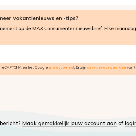
meer vakantienieuws en -tips?
nnement op de MAX Consumentennieuwsbrief. Elke maandag 
r reCAPTCHA en het Google
privacybeleid
. Er zijn
servicevoorwaarden
van t
t bericht?
Maak gemakkelijk jouw account aan
of
logi