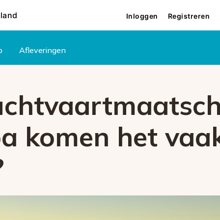
rland
Inloggen
Registreren
p
Afleveringen
uchtvaartmaatsch
pa komen het vaa
?