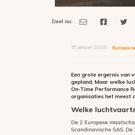
Deel nu:
Deel
Deel
De
Deel
via
op
op
dit
E-
Facebook
Tw
op
social
mail
15 januari 2025
Europa r
media
Een grote ergernis van v
gepland. Maar welke luc
On-Time Performance Rev
organisaties het meest 
Welke luchtvaart
De 2 Europese maatschappi
Scandinavische SAS. De 2