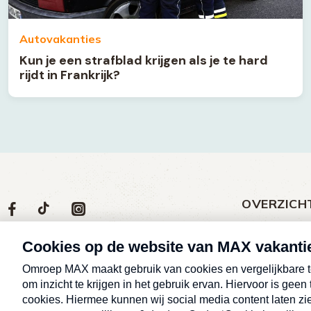
Autovakanties
Kun je een strafblad krijgen als je te hard
rijdt in Frankrijk?
OVERZICH
Volg
Social
Volg
Volg
Volg
ons
media
ons
ons
ons
Meld een klac
op
social
op
op
op
Nieuws
media
Max
TikTok
Facebook
Instagram
Over MAX vak
Afleveringen