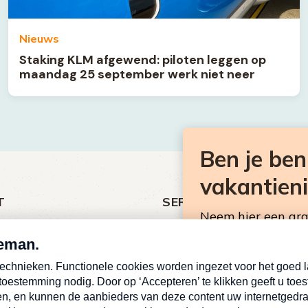
Nieuws
Staking KLM afgewend: piloten leggen op
maandag 25 september werk niet neer
Ben je be
vakantien
T
SERVICE
Neem hier een gr
ht
Over Omroep MAX
Consumentennieuw
MAX Vandaag
mailbox.
antieman
MAX Meldpunt
E-
Pers
mailadres