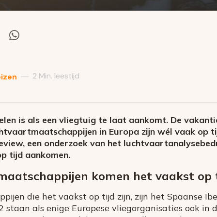
el
Deel
via
itter
Whatsapp
2 Min. leestijd
—
eizen
elen is als een vliegtuig te laat aankomt. De vakanti
htvaartmaatschappijen in Europa zijn wél vaak op ti
iew, een onderzoek van het luchtvaartanalysebedrij
op tijd aankomen.
maatschappijen komen het vaakst op t
jen die het vaakst op tijd zijn, zijn het Spaanse Ibe
 staan als enige Europese vliegorganisaties ook in 