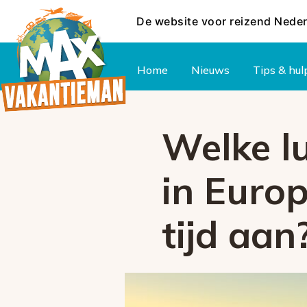
De website voor reizend Nede
Hoofdmenu
Home
Nieuws
Tips & hul
Welke l
in Euro
tijd aan