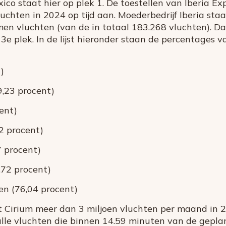
o staat hier op plek 1. De toestellen van Iberia Ex
uchten in 2024 op tijd aan. Moederbedrijf Iberia sta
en vluchten (van de in totaal 183.268 vluchten). Da
3e plek. In de lijst hieronder staan de percentages 
)
9,23 procent)
cent)
72 procent)
7 procent)
7,72 procent)
n (76,04 procent)
t Cirium meer dan 3 miljoen vluchten per maand in 
 alle vluchten die binnen 14.59 minuten van de gepl