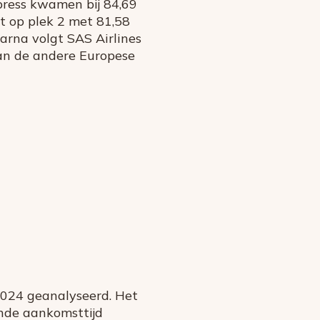
press kwamen bij 84,69
at op plek 2 met 81,58
arna volgt SAS Airlines
van de andere Europese
2024 geanalyseerd. Het
ande aankomsttijd