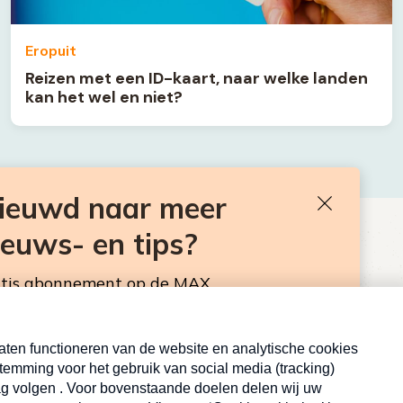
Eropuit
Reizen met een ID-kaart, naar welke landen
kan het wel en niet?
nieuwd naar meer
Sluiten
ieuws- en tips?
BEN JE BENIEUWD NAAR MEER
VAKANTIENIEUWS- EN TIPS?
atis abonnement op de MAX
sbrief. Elke maandag en donderdag in de
Neem hier een gratis abonnement op de MAX
Consumentennieuwsbrief. Elke maandag en donderdag in
de mailbox.
Inschrijven
E-