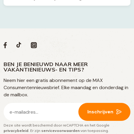
Volg
Volg
Social
Volg
Volg
ons
ons
ons
ons
media
op
op
op
BEN JE BENIEUWD NAAR MEER
op
VAKANTIENIEUWS- EN TIPS?
TikTok
Facebook
Instagram
Neem hier een gratis abonnement op de MAX
social
Consumentennieuwsbrief. Elke maandag en donderdag in
media
de mailbox.
E-
Inschrijven
mailadres
Deze site wordt beschermd door reCAPTCHA en het Google
(Vereist)
privacybeleid
. Er zijn
servicevoorwaarden
van toepassing.