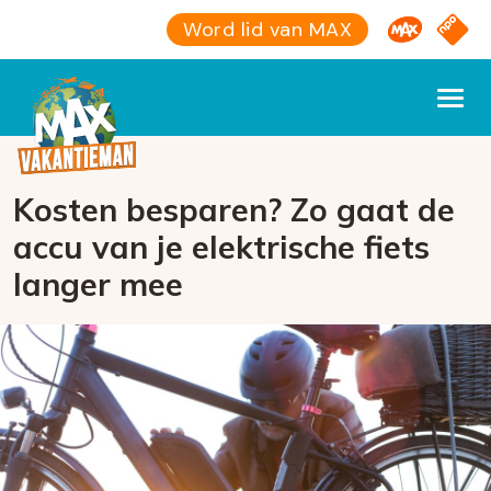
Omroep M
NPO S
Word lid van MAX
Kosten besparen? Zo gaat de
accu van je elektrische fiets
langer mee