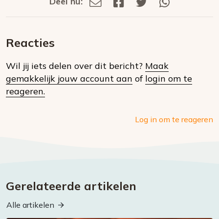
Deel nu:
Deel
Deel
Deel
Deel
Deel
via
op
op
via
E-
Facebook
Twitter
Whatsapp
dit
mail
Reacties
op
Wil jij iets delen over dit bericht?
Maak
social
gemakkelijk jouw account aan
of
login om te
media
reageren.
Log in om te reageren
Gerelateerde artikelen
Alle artikelen