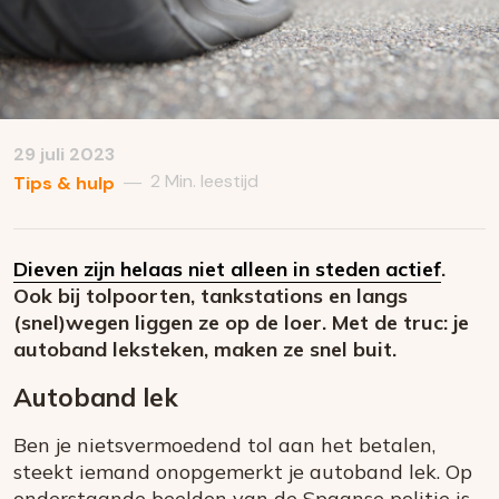
29 juli 2023
2 Min. leestijd
—
Tips & hulp
Dieven zijn helaas niet alleen in steden actief
.
Ook bij tolpoorten, tankstations en langs
(snel)wegen liggen ze op de loer. Met de truc: je
autoband leksteken, maken ze snel buit.
Autoband lek
Ben je nietsvermoedend tol aan het betalen,
steekt iemand onopgemerkt je autoband lek. Op
onderstaande beelden van de Spaanse politie is