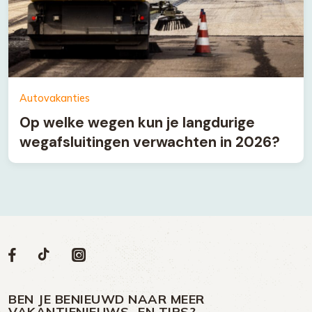
Autovakanties
Op welke wegen kun je langdurige
wegafsluitingen verwachten in 2026?
Volg
Volg
Social
Volg
Volg
ons
ons
ons
ons
media
op
op
op
BEN JE BENIEUWD NAAR MEER
VAKANTIENIEUWS- EN TIPS?