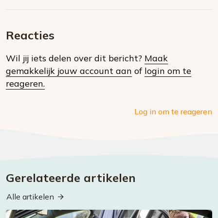
Deel
via
op
op
via
E-
Facebook
Twitter
Whatsapp
dit
mail
Reacties
op
Wil jij iets delen over dit bericht?
Maak
social
gemakkelijk jouw account aan
of
login om te
media
reageren.
Log in om te reageren
Gerelateerde artikelen
Alle artikelen