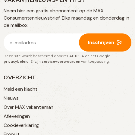
op
TikTok
Facebook
Instagram
Neem hier een gratis abonnement op de MAX
social
Consumentennieuwsbrief. Elke maandag en donderdag in
media
de mailbox.
E-
Inschrijven
mailadres
Deze site wordt beschermd door reCAPTCHA en het Google
(Vereist)
privacybeleid
. Er zijn
servicevoorwaarden
van toepassing.
OVERZICHT
Meld een klacht
Nieuws
Over MAX vakantieman
Afleveringen
Cookieverklaring
Eropuit