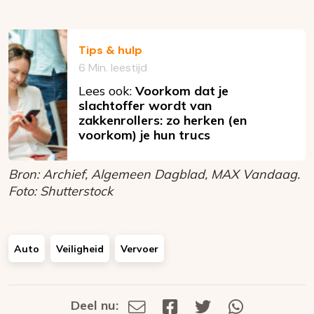
Tips & hulp
6 Min. leestijd
Lees ook:
Voorkom dat je
slachtoffer wordt van
zakkenrollers: zo herken (en
voorkom) je hun trucs
Bron: Archief, Algemeen Dagblad, MAX Vandaag.
Foto: Shutterstock
Auto
Veiligheid
Vervoer
Deel nu:
Deel
Deel
Deel
Deel