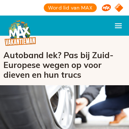
Omroep M
NPO S
Word lid van MAX
Autoband lek? Pas bij Zuid-
Europese wegen op voor
dieven en hun trucs