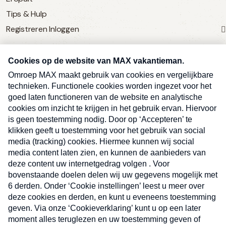
Tips & Hulp
Registreren
Inloggen
SERVICE
Over Omroep MAX
MAX Vandaag
MAX Meldpunt
Pers
Contact
Algemene voorwaarden
Ben je benieuwd naar meer
Sluite
Privacyverklaring
vakantienieuws- en tips?
Kwetsbaarheid melden
Registreren
Inloggen
E-
Inschrijven
mailadres