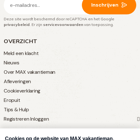
Inschrijven
mailadres
Deze site wordt beschermd door reCAPTCHA en het Google
(Vereist)
privacybeleid
. Er zijn
servicevoorwaarden
van toepassing.
OVERZICHT
Meld een klacht
Nieuws
Over MAX vakantieman
Afleveringen
Cookieverklaring
Eropuit
Tips & Hulp
Registreren
Inloggen
SERVICE