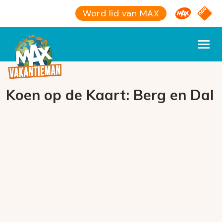
Omroep M
NPO S
Word lid van MAX
Koen op de Kaart: Berg en Dal