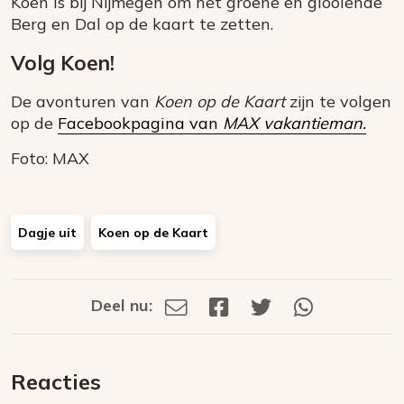
Koen is bij Nijmegen om het groene en glooiende
Berg en Dal op de kaart te zetten.
Volg Koen!
De avonturen van
Koen op de Kaart
zijn te volgen
op de
Facebookpagina van
MAX vakantieman.
Foto: MAX
Dagje uit
Koen op de Kaart
Deel nu:
Deel
Deel
Deel
Deel
Deel
via
op
op
via
E-
Facebook
Twitter
Whatsapp
dit
mail
Reacties
op