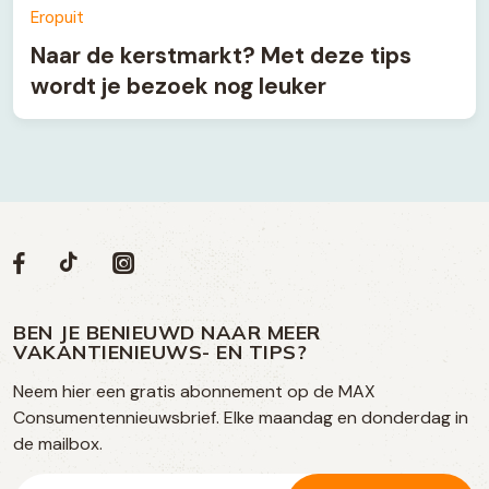
Eropuit
Naar de kerstmarkt? Met deze tips
wordt je bezoek nog leuker
Volg
Volg
Social
Volg
Volg
ons
ons
ons
ons
media
op
op
op
BEN JE BENIEUWD NAAR MEER
op
VAKANTIENIEUWS- EN TIPS?
TikTok
Facebook
Instagram
Neem hier een gratis abonnement op de MAX
social
Consumentennieuwsbrief. Elke maandag en donderdag in
media
de mailbox.
E-