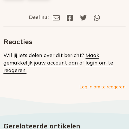
Deel nu:
Deel
Deel
Deel
Deel
Deel
via
op
op
via
E-
Facebook
Twitter
Whatsapp
dit
mail
Reacties
op
Wil jij iets delen over dit bericht?
Maak
social
gemakkelijk jouw account aan
of
login om te
media
reageren.
Log in om te reageren
Gerelateerde artikelen