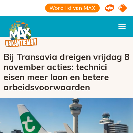
Omroep M
NPO S
Word lid van MAX
Bij Transavia dreigen vrijdag 8
november acties: technici
eisen meer loon en betere
arbeidsvoorwaarden