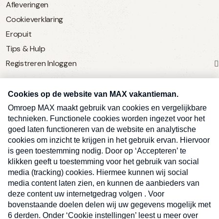
Afleveringen
Cookieverklaring
Eropuit
Tips & Hulp
Registreren
Inloggen
SERVICE
Over Omroep MAX
MAX Vandaag
MAX Meldpunt
Pers
Contact
Algemene voorwaarden
Ben je benieuwd naar meer
Sluite
Privacyverklaring
vakantienieuws- en tips?
Kwetsbaarheid melden