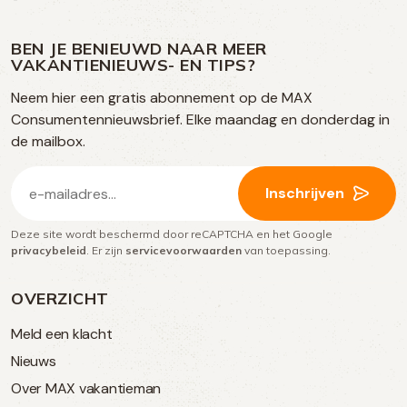
ons
ons
ons
ons
media
op
op
op
BEN JE BENIEUWD NAAR MEER
op
VAKANTIENIEUWS- EN TIPS?
TikTok
Facebook
Instagram
Neem hier een gratis abonnement op de MAX
social
Consumentennieuwsbrief. Elke maandag en donderdag in
media
de mailbox.
E-
Inschrijven
mailadres
Deze site wordt beschermd door reCAPTCHA en het Google
(Vereist)
privacybeleid
. Er zijn
servicevoorwaarden
van toepassing.
OVERZICHT
Meld een klacht
Nieuws
Over MAX vakantieman