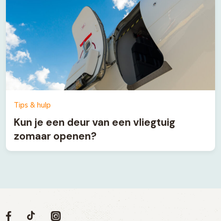
Tips & hulp
Kun je een deur van een vliegtuig
zomaar openen?
Volg
Volg
Social
Volg
Volg