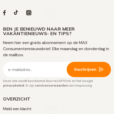
Volg
Volg
Social
Volg
Volg
ons
ons
ons
ons
media
op
op
op
BEN JE BENIEUWD NAAR MEER
op
VAKANTIENIEUWS- EN TIPS?
TikTok
Facebook
Instagram
Neem hier een gratis abonnement op de MAX
social
Consumentennieuwsbrief. Elke maandag en donderdag in
media
de mailbox.
E-
Inschrijven
mailadres
Deze site wordt beschermd door reCAPTCHA en het Google
(Vereist)
privacybeleid
. Er zijn
servicevoorwaarden
van toepassing.
OVERZICHT
Meld een klacht