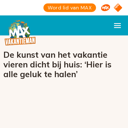
Omroep M
NPO S
Word lid van MAX
De kunst van het vakantie
vieren dicht bij huis: ‘Hier is
alle geluk te halen’
Foutcode 6001
Er is een licentie-fout opgetreden. Als het
probleem zich blijft voordoen, neem dan
contact op met onze klantenservice.