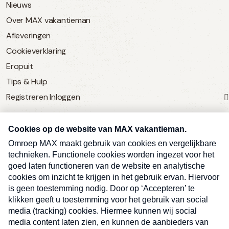
Nieuws
Over MAX vakantieman
Afleveringen
Cookieverklaring
Eropuit
Tips & Hulp
Registreren
Inloggen
SERVICE
Over Omroep MAX
MAX Vandaag
MAX Meldpunt
Pers
Contact
Algemene voorwaarden