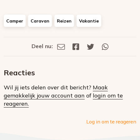
Camper
Caravan
Reizen
Vakantie
Deel nu:
Deel
Deel
Deel
Deel
Deel
via
op
op
via
E-
Facebook
Twitter
Whatsapp
dit
mail
Reacties
op
Wil jij iets delen over dit bericht?
Maak
social
gemakkelijk jouw account aan
of
login om te
media
reageren.
Log in om te reageren