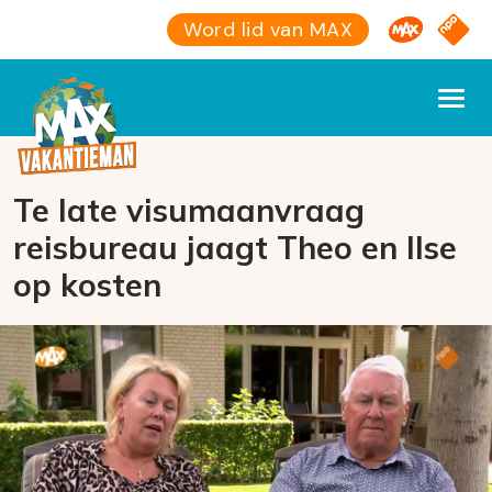
Omroep M
NPO S
Word lid van MAX
Te late visumaanvraag
reisbureau jaagt Theo en Ilse
op kosten