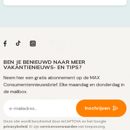
Volg
Volg
Social
Volg
Volg
ons
ons
ons
ons
media
op
op
op
BEN JE BENIEUWD NAAR MEER
op
VAKANTIENIEUWS- EN TIPS?
TikTok
Facebook
Instagram
Neem hier een gratis abonnement op de MAX
social
Consumentennieuwsbrief. Elke maandag en donderdag in
media
de mailbox.
E-
Inschrijven
mailadres
Deze site wordt beschermd door reCAPTCHA en het Google
(Vereist)
privacybeleid
. Er zijn
servicevoorwaarden
van toepassing.