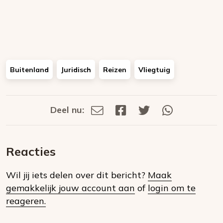
Buitenland
Juridisch
Reizen
Vliegtuig
Deel nu:
Deel
Deel
Deel
Deel
Deel
via
op
op
via
E-
Facebook
Twitter
Whatsapp
dit
mail
Reacties
op
Wil jij iets delen over dit bericht?
Maak
social
gemakkelijk jouw account aan
of
login om te
media
reageren.