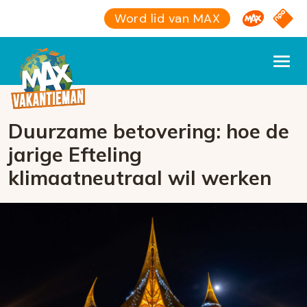
Omroep M
NPO S
Word lid van MAX
Duurzame betovering: hoe de
jarige Efteling
klimaatneutraal wil werken