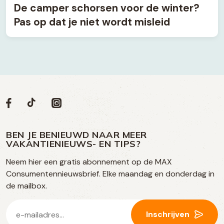
De camper schorsen voor de winter?
Pas op dat je niet wordt misleid
Volg
Volg
Social
Volg
Volg
ons
ons
ons
ons
media
op
op
op
BEN JE BENIEUWD NAAR MEER
op
VAKANTIENIEUWS- EN TIPS?
TikTok
Facebook
Instagram
Neem hier een gratis abonnement op de MAX
social
Consumentennieuwsbrief. Elke maandag en donderdag in
media
de mailbox.
E-
Inschrijven
mailadres