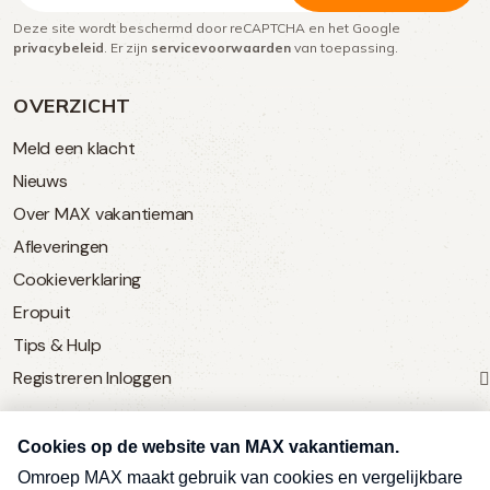
Deze site wordt beschermd door reCAPTCHA en het Google
(Vereist)
privacybeleid
. Er zijn
servicevoorwaarden
van toepassing.
OVERZICHT
Meld een klacht
Nieuws
Over MAX vakantieman
Afleveringen
Cookieverklaring
Eropuit
Tips & Hulp
Registreren
Inloggen
SERVICE
Over Omroep MAX