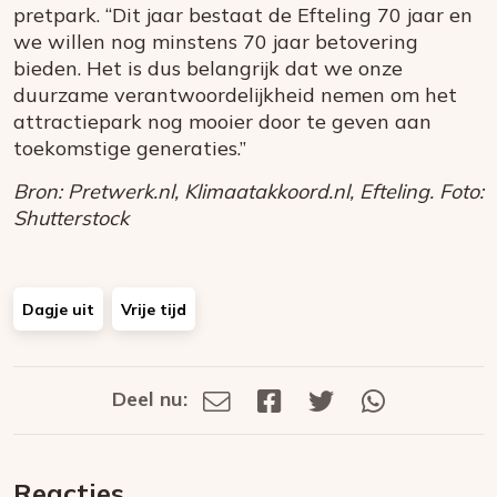
pretpark. “Dit jaar bestaat de Efteling 70 jaar en
we willen nog minstens 70 jaar betovering
bieden. Het is dus belangrijk dat we onze
duurzame verantwoordelijkheid nemen om het
attractiepark nog mooier door te geven aan
toekomstige generaties.”
Bron: Pretwerk.nl, Klimaatakkoord.nl, Efteling. Foto:
Shutterstock
Dagje uit
Vrije tijd
Deel nu:
Deel
Deel
Deel
Deel
Deel
via
op
op
via
E-
Facebook
Twitter
Whatsapp
dit
mail
Reacties