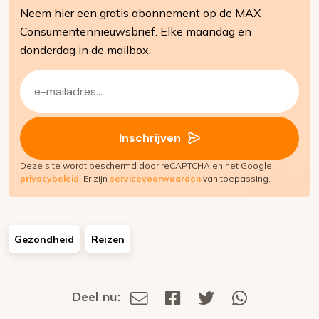
Neem hier een gratis abonnement op de MAX
Consumentennieuwsbrief. Elke maandag en
donderdag in de mailbox.
E-
mailadres
(Vereist)
Inschrijven
Deze site wordt beschermd door reCAPTCHA en het Google
privacybeleid
. Er zijn
servicevoorwaarden
van toepassing.
Gezondheid
Reizen
Deel nu:
Deel
Deel
Deel
Deel
Deel
via
op
op
via