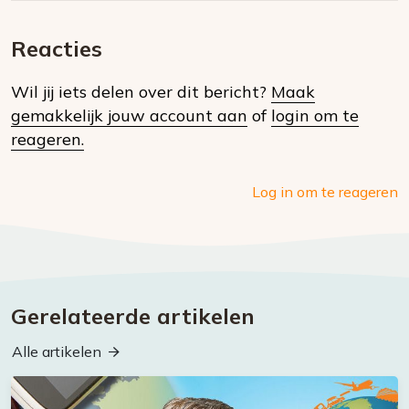
E-
Facebook
Twitter
Whatsapp
dit
mail
Reacties
op
Wil jij iets delen over dit bericht?
Maak
social
gemakkelijk jouw account aan
of
login om te
media
reageren.
Log in om te reageren
Gerelateerde artikelen
Alle artikelen