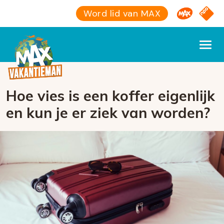
Omroep M
NPO S
Word lid van MAX
Hoe vies is een koffer eigenlijk
en kun je er ziek van worden?