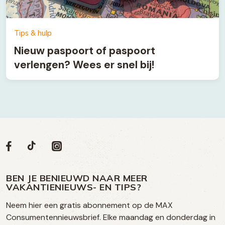
Tips & hulp
Nieuw paspoort of paspoort
verlengen? Wees er snel bij!
Volg
Volg
Social
Volg
Volg
ons
ons
ons
ons
media
op
op
op
BEN JE BENIEUWD NAAR MEER
op
VAKANTIENIEUWS- EN TIPS?
TikTok
Facebook
Instagram
Neem hier een gratis abonnement op de MAX
social
Consumentennieuwsbrief. Elke maandag en donderdag in