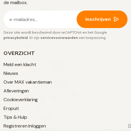
media
de mailbox.
E-
Inschrijven
mailadres
Deze site wordt beschermd door reCAPTCHA en het Google
(Vereist)
privacybeleid
. Er zijn
servicevoorwaarden
van toepassing.
OVERZICHT
Meld een klacht
Nieuws
Over MAX vakantieman
Afleveringen
Cookieverklaring
Eropuit
Tips & Hulp
Registreren
Inloggen