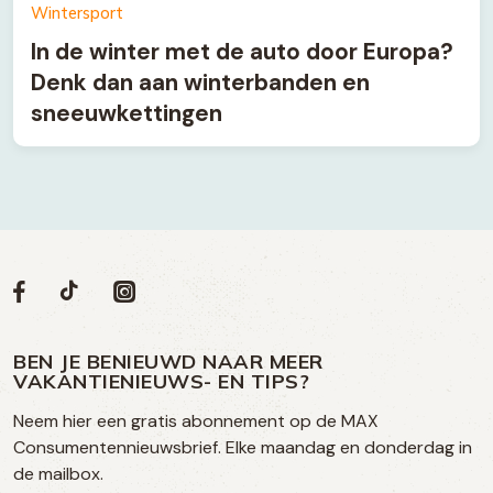
Wintersport
In de winter met de auto door Europa?
Denk dan aan winterbanden en
sneeuwkettingen
Volg
Volg
Social
Volg
Volg
ons
ons
ons
ons
media
op
op
op
BEN JE BENIEUWD NAAR MEER
op
VAKANTIENIEUWS- EN TIPS?
TikTok
Facebook
Instagram
Neem hier een gratis abonnement op de MAX
social
Consumentennieuwsbrief. Elke maandag en donderdag in
media
de mailbox.