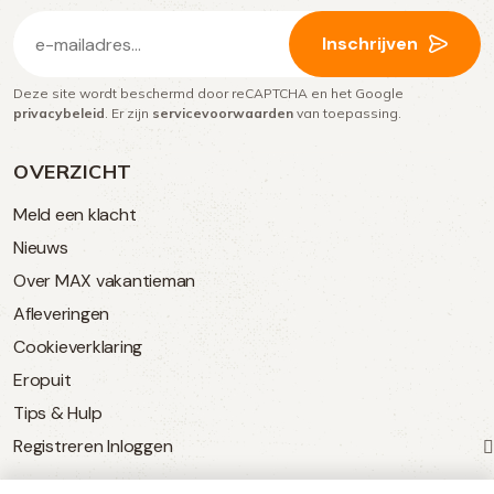
E-
Inschrijven
mailadres
Deze site wordt beschermd door reCAPTCHA en het Google
(Vereist)
privacybeleid
. Er zijn
servicevoorwaarden
van toepassing.
OVERZICHT
Meld een klacht
Nieuws
Over MAX vakantieman
Afleveringen
Cookieverklaring
Eropuit
Tips & Hulp
Registreren
Inloggen