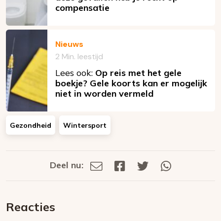
compensatie
Nieuws
2 Min. leestijd
Lees ook:
Op reis met het gele
boekje? Gele koorts kan er mogelijk
niet in worden vermeld
Gezondheid
Wintersport
Deel nu:
Deel
Deel
Deel
Deel
Deel
via
op
op
via
E-
Facebook
Twitter
Whatsapp
dit
mail
Reacties
op