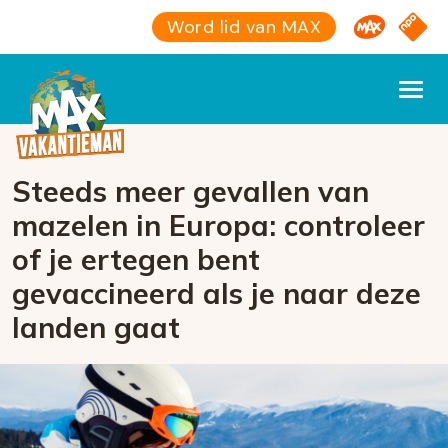
Omroep M
NPO S
Word lid van MAX
Steeds meer gevallen van
mazelen in Europa: controleer
of je ertegen bent
gevaccineerd als je naar deze
landen gaat