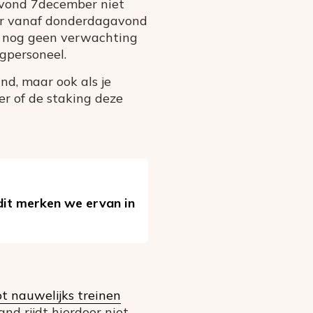
avond 7december niet
 er vanaf donderdagavond
an nog geen verwachting
egpersoneel.
nd, maar ook als je
ker of de staking deze
 dit merken we ervan in
t nauwelijks treinen
nd rijdt hierdoor niet.