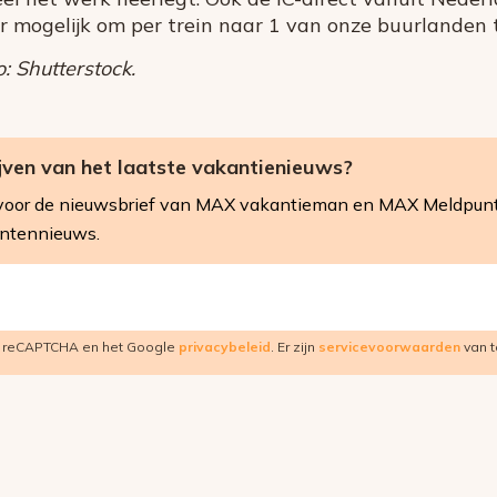
 mogelijk om per trein naar 1 van onze buurlanden t
: Shutterstock.
ijven van het laatste vakantienieuws?
in voor de nieuwsbrief van MAX vakantieman en MAX Meldpunt 
entennieuws.
r reCAPTCHA en het Google
privacybeleid
. Er zijn
servicevoorwaarden
van t