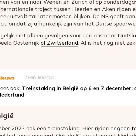
einen van en naar Wenen en Zürich al op donderdag
nternationale traject tussen Heerlen en Aken rijden
eer uitvalt zal later moeten blijken. De NS geeft a
at, omdat zij afhankelijk zijn van het Duitse spoorw
elijk niet alleen gevolgen voor een reis naar Duitsla
beeld Oostenrijk
of Zwitserland
. Al is het nog niet ze
2 Min. leestijd
—
Nieuws
ees ook:
Treinstaking in België op 6 en 7 december:
Nederland
lgië
mber 2023 ook een treinstaking. Hier rijden
er geen to
l het werk neerlegt. Ook de IC-direct vanuit Nederla