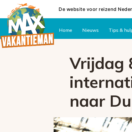
De website voor reizend Nede
Hoofdmenu
Home
Nieuws
Tips & hul
Vrijdag
internat
naar Du