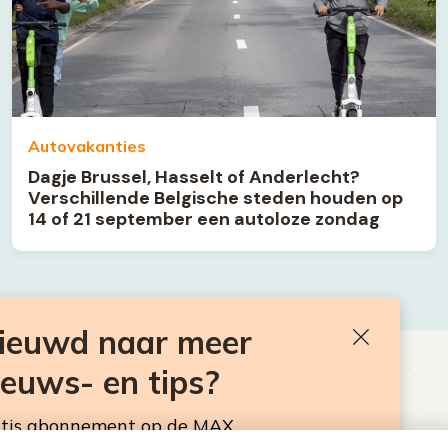
Autovakanties
Dagje Brussel, Hasselt of Anderlecht?
Verschillende Belgische steden houden op
14 of 21 september een autoloze zondag
nieuwd naar meer
Sluiten
ieuws- en tips?
BEN JE BENIEUWD NAAR MEER
VAKANTIENIEUWS- EN TIPS?
atis abonnement op de MAX