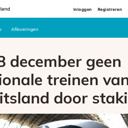
rland
Inloggen
Registreren
p
Afleveringen
 8 december geen
ionale treinen va
itsland door stak