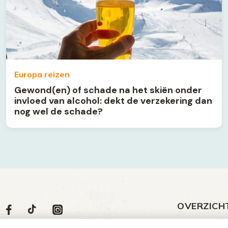
Europa reizen
Gewond(en) of schade na het skiën onder
invloed van alcohol: dekt de verzekering dan
nog wel de schade?
OVERZICH
Volg
Social
Volg
Volg
Volg
ons
media
ons
ons
ons
Meld een klac