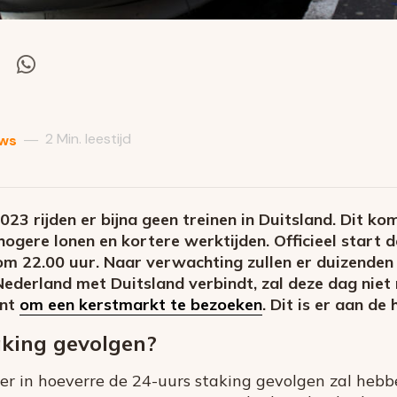
el
Deel
via
itter
Whatsapp
2 Min. leestijd
—
ws
23 rijden er bijna geen treinen in Duitsland. Dit ko
hogere lonen en kortere werktijden. Officieel start d
 22.00 uur. Naar verwachting zullen er duizenden r
Nederland met Duitsland verbindt, zal deze dag niet r
ent
om een kerstmarkt te bezoeken
. Dit is er aan de 
aking gevolgen?
er in hoeverre de 24-uurs staking gevolgen zal heb