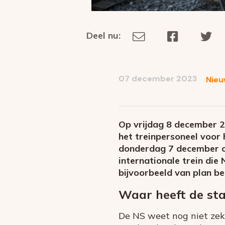
Deel nu:
Deel
Deel
De
Deel
via
op
op
dit
E-
Facebook
Tw
op
social
mail
07 december 2023
Nieu
media
Op vrijdag 8 december 20
het treinpersoneel voor 
donderdag 7 december om
internationale trein die 
bijvoorbeeld van plan b
Waar heeft de st
De NS weet nog niet zek