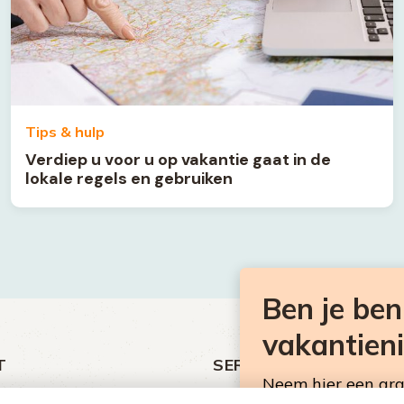
Tips & hulp
Verdiep u voor u op vakantie gaat in de
lokale regels en gebruiken
Ben je be
vakantien
T
SERVICE
Neem hier een gr
ht
Over Omroep MAX