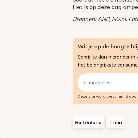
Het is op deze dag amper
Bronnen: ANP, NU.nl. Foto
Wil je op de hoogte bl
Schrijf je dan hieronder 
het belangrijkste consum
E-
mailadres
Deze site wordt beschermd doo
(Vereist)
Buitenland
Trein