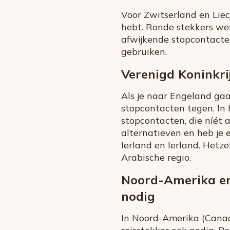
Voor Zwitserland en Liech
hebt. Ronde stekkers wer
afwijkende stopcontacten,
gebruiken.
Verenigd Koninkrij
Als je naar Engeland ga
stopcontacten tegen. In 
stopcontacten, die níét 
alternatieven en heb je 
Ierland en Ierland. Hetze
Arabische regio.
Noord-Amerika en
nodig
In Noord-Amerika (Canad