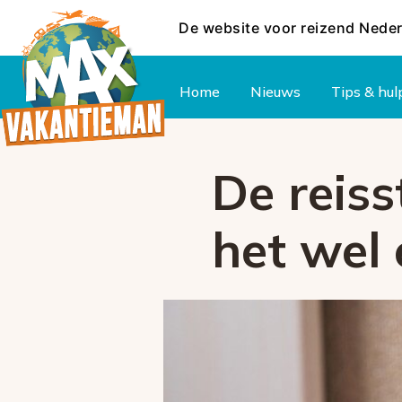
De website voor reizend Nede
Hoofdmenu
Home
Nieuws
Tips & hul
De reiss
het wel 