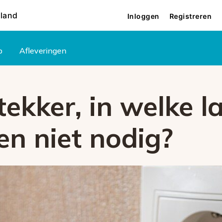
rland
Inloggen
Registreren
p
Afleveringen
tekker, in welke l
en niet nodig?