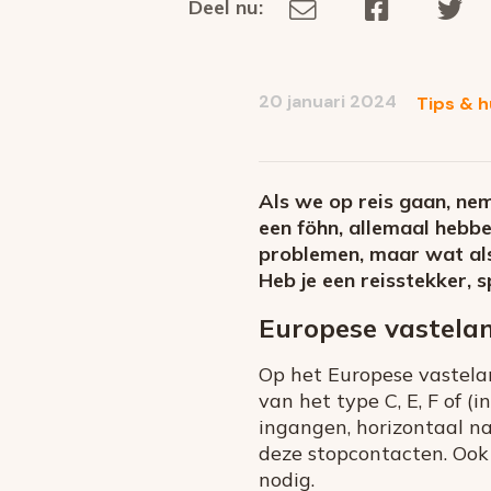
Deel nu:
Deel
Deel
De
Deel
via
op
op
dit
E-
Facebook
Tw
op
social
mail
20 januari 2024
Tips & h
media
Als we op reis gaan, ne
een föhn, allemaal hebbe
problemen, maar wat als 
Heb je een reisstekker,
Europese vastelan
Op het Europese vastelan
van het type C, E, F of 
ingangen, horizontaal na
deze stopcontacten. Ook 
nodig.