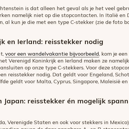
tenstein is dat alleen het geval als je het veel geb
ken namelijk niet op die stopcontacten. In Italië en
 al kun je die met een type C-stekker (zie de foto bo
k en Ierland: reisstekker nodig
at,
voor een wandelvakantie bijvoorbeeld
, kom je een
het Verenigd Koninkrijk en Ierland maken ze namelij
aansluiten op onze type C-stekkers. Voor deze stopco
een reisstekker nodig. Dat geldt voor Engeland, Scho
lfde geldt voor Malta, Cyprus, Singapore, Maleisië en
 Japan: reisstekker én mogelijk spa
a, Verenigde Staten en ook voor stekkers in Mexico)