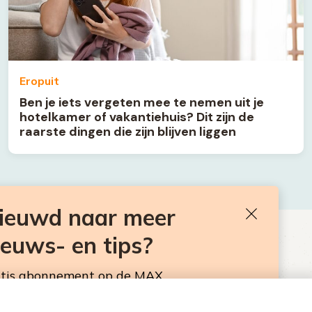
Eropuit
Ben je iets vergeten mee te nemen uit je
hotelkamer of vakantiehuis? Dit zijn de
raarste dingen die zijn blijven liggen
nieuwd naar meer
Sluiten
ieuws- en tips?
BEN JE BENIEUWD NAAR MEER
VAKANTIENIEUWS- EN TIPS?
atis abonnement op de MAX
sbrief. Elke maandag en donderdag in de
Neem hier een gratis abonnement op de MAX