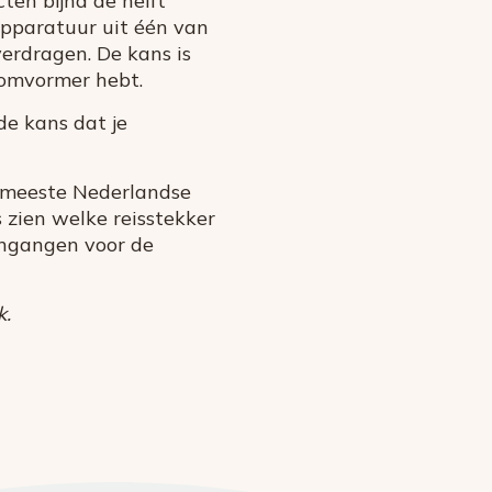
ten bijna de helft
apparatuur uit één van
erdragen. De kans is
somvormer hebt.
de kans dat je
de meeste Nederlandse
s zien welke reisstekker
-ingangen voor de
k.