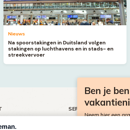
Nieuws
Na spoorstakingen in Duitsland volgen
stakingen op luchthavens en in stads- en
streekvervoer
Ben je be
vakantien
T
SERVICE
Neem hier een gr
ht
Over Omroep MAX
Consumentennieuw
MAX Vandaag