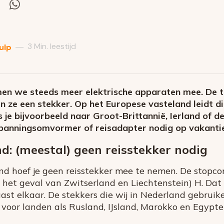
el
Deel
via
itter
Whatsapp
3 Min. leestijd
—
ulp
men we steeds meer elektrische apparaten mee. De te
n ze een stekker. Op het Europese vasteland leidt di
je bijvoorbeeld naar Groot-Brittannië, Ierland of 
 spanningsomvormer of reisadapter nodig op vakant
d: (meestal) geen reisstekker nodig
d hoef je geen reisstekker mee te nemen. De stopcon
(in het geval van Zwitserland en Liechtenstein) H. Da
ast elkaar. De stekkers die wij in Nederland gebruik
voor landen als Rusland, IJsland, Marokko en Egypte