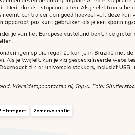
ovendien geven de daar gangbare A- en B-stopcontac
de Nederlandse stopcontacten. Als je elektronische 
 neemt, controleer dan goed hoeveel volt deze kan v
o’n apparaat pas kunt gebruiken als je een spanning
der je van het Europese vasteland bent, hoe groter 
ffen.
tzonderingen op die regel. Zo kun je in Brazilië met 
n. Als je twijfelt, kun je via gespecialiseerde website
 Daarnaast zijn er universele stekkers, inclusief USB
.
d, Wereldstopcontacten.nl, Top-x. Foto: Shutterstoc
intersport
Zomervakantie