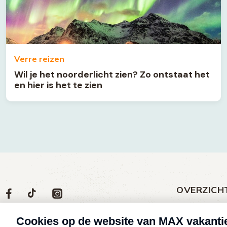
Verre reizen
Wil je het noorderlicht zien? Zo ontstaat het
en hier is het te zien
OVERZICH
Volg
Social
Volg
Volg
Volg
ons
media
ons
ons
ons
Meld een klac
op
social
op
op
op
Nieuws