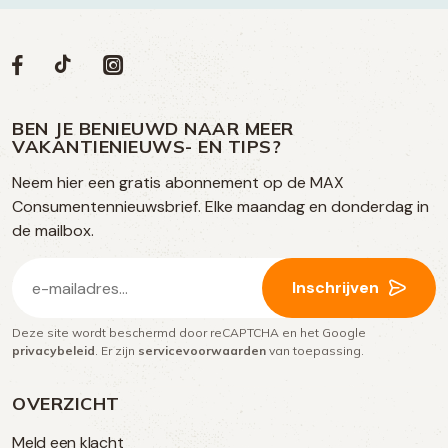
Volg
Volg
Social
Volg
Volg
ons
ons
ons
ons
media
op
op
op
BEN JE BENIEUWD NAAR MEER
op
VAKANTIENIEUWS- EN TIPS?
TikTok
Facebook
Instagram
Neem hier een gratis abonnement op de MAX
social
Consumentennieuwsbrief. Elke maandag en donderdag in
media
de mailbox.
E-
Inschrijven
mailadres
Deze site wordt beschermd door reCAPTCHA en het Google
(Vereist)
privacybeleid
. Er zijn
servicevoorwaarden
van toepassing.
OVERZICHT
Meld een klacht