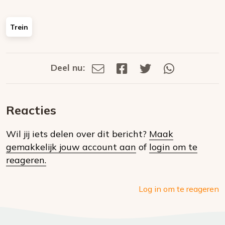
Trein
Deel nu:
Deel
Deel
Deel
Deel
Deel
via
op
op
via
E-
Facebook
Twitter
Whatsapp
dit
mail
Reacties
op
Wil jij iets delen over dit bericht?
Maak
social
gemakkelijk jouw account aan
of
login om te
media
reageren.
Log in om te reageren