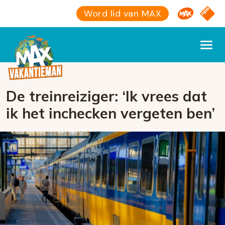
Omroep M
NPO S
Word lid van MAX
De treinreiziger: ‘Ik vrees dat
ik het inchecken vergeten ben’