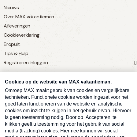
Nieuws
Over MAX vakantieman
Afleveringen
Cookieverklaring
Eropuit
Tips & Hulp
Registreren
Inloggen
SERVICE
Over Omroep MAX
MAX Vandaag
MAX Meldpunt
Pers
Contact