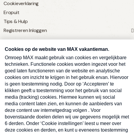
Cookieverklaring
Eropuit
Tips & Hulp
Registreren
Inloggen
SERVICE
Over Omroep MAX
MAX Vandaag
MAX Meldpunt
Pers
Contact
Algemene voorwaarden
Ben je benieuwd naar meer
Sluite
Privacyverklaring
vakantienieuws- en tips?
Kwetsbaarheid melden
Registreren
Inloggen
E-