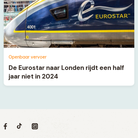
Openbaar vervoer
De Eurostar naar Londen rijdt een half
jaar niet in 2024
Volg
Volg
Social
Volg
Volg
ons
ons
ons