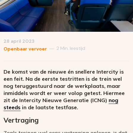
28 april 2023
2 Min. leestijd
—
Openbaar vervoer
De komst van de nieuwe én snellere Intercity is
een feit. Na de eerste testritten is de trein wel
nog teruggestuurd naar de werkplaats, maar
inmiddels wordt er weer volop getest. Hiermee
zit de Intercity Nieuwe Generatie (ICNG)
nog
steeds
in de laatste testfase.
Vertraging
Zoals treinen wel eens vertraging oplopen, is dat