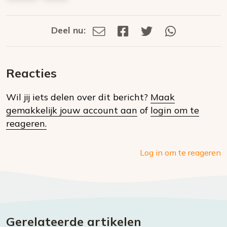
Deel nu:
Deel
Deel
Deel
Deel
Deel
via
op
op
via
E-
Facebook
Twitter
Whatsapp
dit
mail
Reacties
op
Wil jij iets delen over dit bericht?
Maak
social
gemakkelijk jouw account aan
of
login om te
media
reageren.
Log in om te reageren
Gerelateerde artikelen