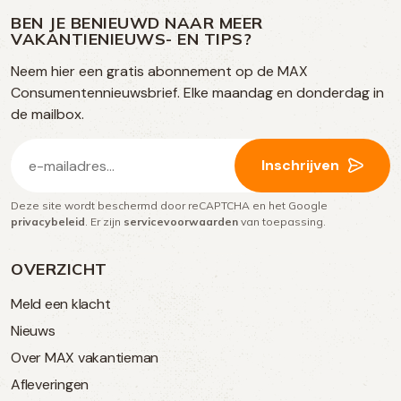
ons
media
op
op
op
BEN JE BENIEUWD NAAR MEER
op
VAKANTIENIEUWS- EN TIPS?
TikTok
Facebook
Instagram
Neem hier een gratis abonnement op de MAX
social
Consumentennieuwsbrief. Elke maandag en donderdag in
media
de mailbox.
E-
Inschrijven
mailadres
Deze site wordt beschermd door reCAPTCHA en het Google
(Vereist)
privacybeleid
. Er zijn
servicevoorwaarden
van toepassing.
OVERZICHT
Meld een klacht
Nieuws
Over MAX vakantieman
Afleveringen