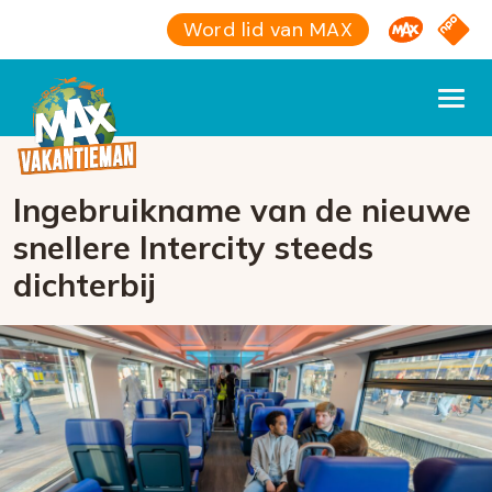
Omroep M
NPO S
Word lid van MAX
Ingebruikname van de nieuwe
snellere Intercity steeds
dichterbij