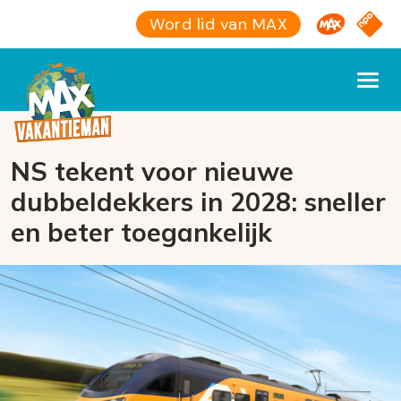
Omroep M
NPO S
Word lid van MAX
NS tekent voor nieuwe
dubbeldekkers in 2028: sneller
en beter toegankelijk