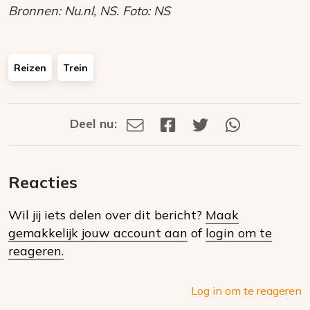
Bronnen: Nu.nl, NS. Foto: NS
Reizen
Trein
Deel nu:
Deel
Deel
Deel
Deel
Deel
via
op
op
via
E-
Facebook
Twitter
Whatsapp
dit
mail
Reacties
op
Wil jij iets delen over dit bericht?
Maak
social
gemakkelijk jouw account aan
of
login om te
media
reageren.
Log in om te reageren