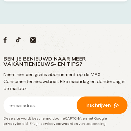
Volg
Volg
Social
Volg
Volg
ons
ons
ons
ons
media
op
op
op
BEN JE BENIEUWD NAAR MEER
op
VAKANTIENIEUWS- EN TIPS?
TikTok
Facebook
Instagram
Neem hier een gratis abonnement op de MAX
social
Consumentennieuwsbrief. Elke maandag en donderdag in
media
de mailbox.
E-
Inschrijven
mailadres
Deze site wordt beschermd door reCAPTCHA en het Google
(Vereist)
privacybeleid
. Er zijn
servicevoorwaarden
van toepassing.