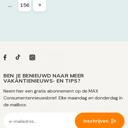
…
156
Volg
Volg
Social
Volg
Volg
ons
ons
ons
ons
media
op
op
op
BEN JE BENIEUWD NAAR MEER
op
VAKANTIENIEUWS- EN TIPS?
TikTok
Facebook
Instagram
Neem hier een gratis abonnement op de MAX
social
Consumentennieuwsbrief. Elke maandag en donderdag in
media
de mailbox.
E-
Inschrijven
mailadres