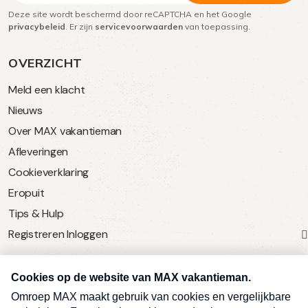
Deze site wordt beschermd door reCAPTCHA en het Google
(Vereist)
privacybeleid
. Er zijn
servicevoorwaarden
van toepassing.
OVERZICHT
Meld een klacht
Nieuws
Over MAX vakantieman
Afleveringen
Cookieverklaring
Eropuit
Tips & Hulp
Registreren
Inloggen
SERVICE
Over Omroep MAX