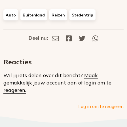
Auto
Buitenland
Reizen
Stedentrip
Deel nu:
Deel
Deel
Deel
Deel
Deel
via
op
op
via
E-
Facebook
Twitter
Whatsapp
dit
mail
Reacties
op
Wil jij iets delen over dit bericht?
Maak
social
gemakkelijk jouw account aan
of
login om te
media
reageren.
Log in om te reageren