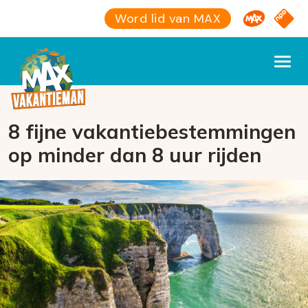
Omroep M
NPO S
Word lid van MAX
8 fijne vakantiebestemmingen
op minder dan 8 uur rijden