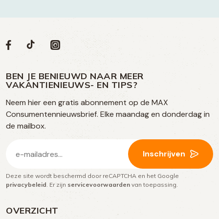
Volg
Volg
Social
Volg
Volg
ons
ons
ons
ons
media
op
op
op
BEN JE BENIEUWD NAAR MEER
op
VAKANTIENIEUWS- EN TIPS?
TikTok
Facebook
Instagram
Neem hier een gratis abonnement op de MAX
social
Consumentennieuwsbrief. Elke maandag en donderdag in
media
de mailbox.
E-
Inschrijven
mailadres
Deze site wordt beschermd door reCAPTCHA en het Google
(Vereist)
privacybeleid
. Er zijn
servicevoorwaarden
van toepassing.
OVERZICHT