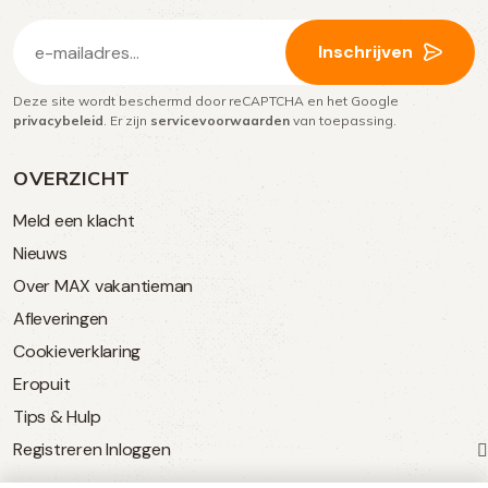
E-
Inschrijven
mailadres
Deze site wordt beschermd door reCAPTCHA en het Google
(Vereist)
privacybeleid
. Er zijn
servicevoorwaarden
van toepassing.
OVERZICHT
Meld een klacht
Nieuws
Over MAX vakantieman
Afleveringen
Cookieverklaring
Eropuit
Tips & Hulp
Registreren
Inloggen