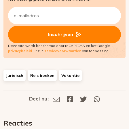
E-
mailadres
(Vereist)
Inschrijven
Deze site wordt beschermd door reCAPTCHA en het Google
privacybeleid
. Er zijn
servicevoorwaarden
van toepassing.
Juridisch
Reis boeken
Vakantie
Deel nu:
Deel
Deel
Deel
Deel
Deel
via
op
op
via
E-
Facebook
Twitter
Whatsapp
dit
mail
Reacties
op