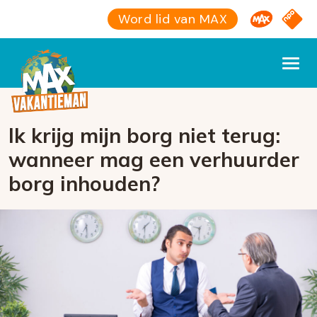
Omroep M
NPO S
Word lid van MAX
Ik krijg mijn borg niet terug:
wanneer mag een verhuurder
borg inhouden?