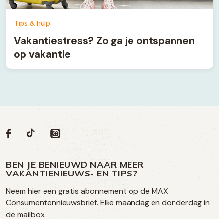
Tips & hulp
Vakantiestress? Zo ga je ontspannen
op vakantie
Volg
Volg
Social
Volg
Volg
ons
ons
ons
ons
media
op
op
op
BEN JE BENIEUWD NAAR MEER
op
VAKANTIENIEUWS- EN TIPS?
TikTok
Facebook
Instagram
Neem hier een gratis abonnement op de MAX
social
Consumentennieuwsbrief. Elke maandag en donderdag in
media
de mailbox.