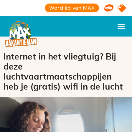
Omroep M
NPO S
Word lid van MAX
Internet in het vliegtuig? Bij
deze
luchtvaartmaatschappijen
heb je (gratis) wifi in de lucht