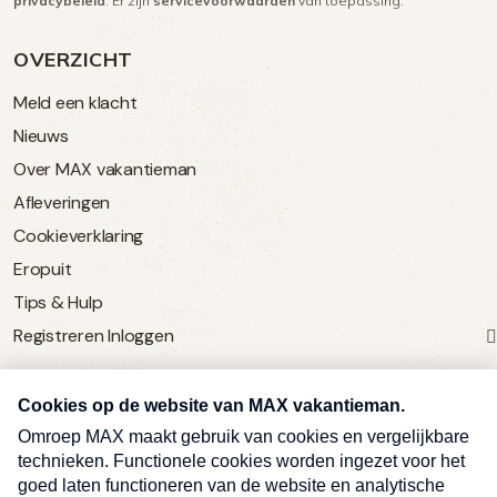
privacybeleid
. Er zijn
servicevoorwaarden
van toepassing.
OVERZICHT
Meld een klacht
Nieuws
Over MAX vakantieman
Afleveringen
Cookieverklaring
Eropuit
Tips & Hulp
Registreren
Inloggen
SERVICE
Over Omroep MAX
MAX Vandaag