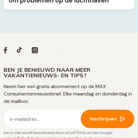
om problemen op de luchthaven
Volg
Volg
Social
Volg
Volg
ons
ons
ons
ons
media
op
op
op
BEN JE BENIEUWD NAAR MEER
op
VAKANTIENIEUWS- EN TIPS?
TikTok
Facebook
Instagram
Neem hier een gratis abonnement op de MAX
social
Consumentennieuwsbrief. Elke maandag en donderdag in
media
de mailbox.
E-
Inschrijven
mailadres
Deze site wordt beschermd door reCAPTCHA en het Google
(Vereist)