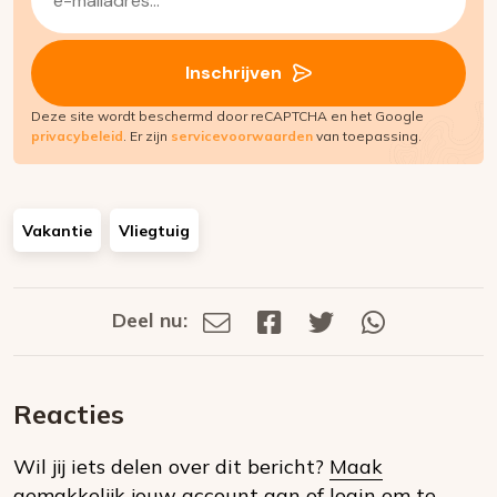
mailadres
(Vereist)
Inschrijven
Deze site wordt beschermd door reCAPTCHA en het Google
privacybeleid
. Er zijn
servicevoorwaarden
van toepassing.
Vakantie
Vliegtuig
Deel nu:
Deel
Deel
Deel
Deel
Deel
via
op
op
via
E-
Facebook
Twitter
Whatsapp
dit
mail
Reacties
op
Wil jij iets delen over dit bericht?
Maak
social
gemakkelijk jouw account aan
of
login om te