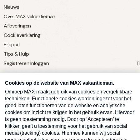
Nieuws
Over MAX vakantieman
Afleveringen
Cookieverklaring
Eropuit
Tips & Hulp
Registreren
Inloggen
SERVICE
Over Omroep MAX
MAX Vandaag
MAX Meldpunt
Pers
Contact