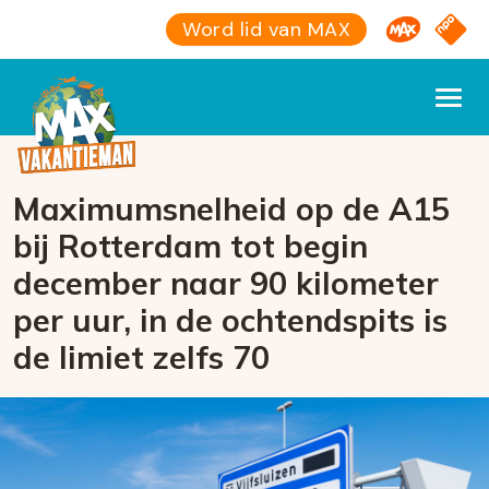
Omroep M
NPO S
Word lid van MAX
Maximumsnelheid op de A15
bij Rotterdam tot begin
december naar 90 kilometer
per uur, in de ochtendspits is
de limiet zelfs 70