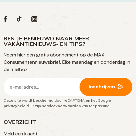
Volg
Volg
Social
Volg
Volg
ons
ons
ons
ons
media
op
op
op
BEN JE BENIEUWD NAAR MEER
op
VAKANTIENIEUWS- EN TIPS?
TikTok
Facebook
Instagram
Neem hier een gratis abonnement op de MAX
social
Consumentennieuwsbrief. Elke maandag en donderdag in
media
de mailbox.
E-
Inschrijven
mailadres
Deze site wordt beschermd door reCAPTCHA en het Google
(Vereist)
privacybeleid
. Er zijn
servicevoorwaarden
van toepassing.
OVERZICHT
Meld een klacht