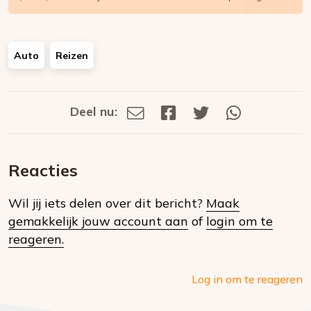
Auto
Reizen
Deel nu:
Deel
Deel
Deel
Deel
Deel
via
op
op
via
E-
Facebook
Twitter
Whatsapp
dit
mail
Reacties
op
Wil jij iets delen over dit bericht?
Maak
social
gemakkelijk jouw account aan
of
login om te
media
reageren.
Log in om te reageren